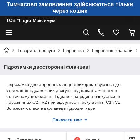
Тимчасово замовлення здійснюються тільки
через кошик
ТОВ "Гідро-Максимум"
Товари та послуги
Гідравліка
Гідравлічні клапани
Гідрозамки двосторонні фланцеві
Гідрозамки двосторонні фланцеві використовуються для
утримання гідравлічних двигунів під навантаженням в
статичному положенні. Гідравлічна рідина блокується в
порожнинах С2 і V2 при відсутності тиску в лінія С1 і V1.
Встановлюється на фланець гідроциліндра.
Схема двосторонніх фланцевих гідрозамків:
Показати все
Сортування
0
Фільтри