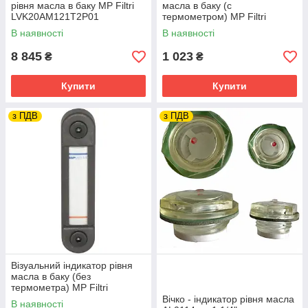
рівня масла в баку MP Filtri
масла в баку (c
LVK20AM121T2P01
термометром) MP Filtri
LVA30TAPM12S01
В наявності
В наявності
8 845
1 023
₴
₴
Купити
Купити
з ПДВ
з ПДВ
Візуальний індикатор рівня
масла в баку (без
термометра) MP Filtri
LVA30SAPM12S01
Вічко - індикатор рівня масла
В наявності