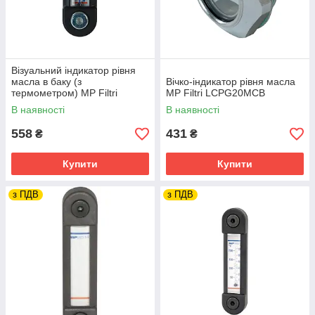
Візуальний індикатор рівня
масла в баку (з
Вічко-індикатор рівня масла
термометром) MP Filtri
MP Filtri LCPG20MCB
LVA10TAPM10S01
В наявності
В наявності
558
431
₴
₴
Купити
Купити
з ПДВ
з ПДВ