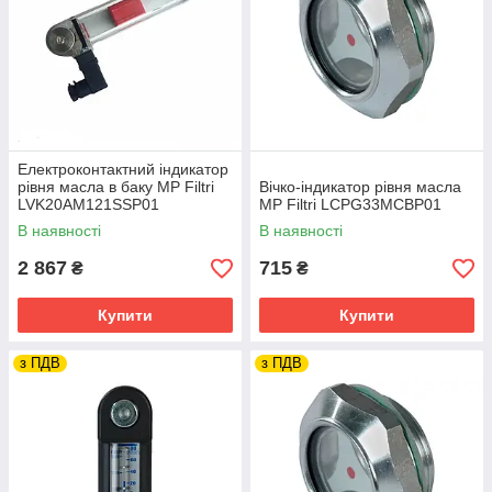
Електроконтактний індикатор
рівня масла в баку MP Filtri
Вічко-індикатор рівня масла
LVK20AM121SSP01
MP Filtri LCPG33MCBP01
В наявності
В наявності
2 867
715
₴
₴
Купити
Купити
з ПДВ
з ПДВ