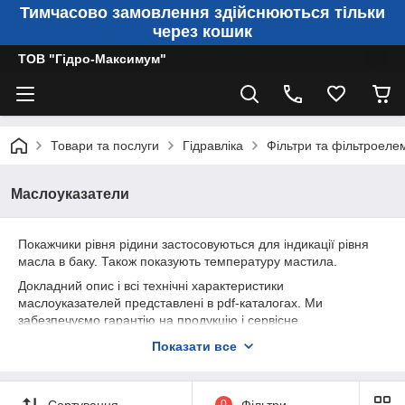
Тимчасово замовлення здійснюються тільки
через кошик
ТОВ "Гідро-Максимум"
Товари та послуги
Гідравліка
Фільтри та фільтроеле
Маслоуказатели
Покажчики рівня рідини застосовуються для індикації рівня
масла в баку. Також показують температуру мастила.
Докладний опис і всі технічні характеристики
маслоуказателей представлені в pdf-каталогах. Ми
забезпечуємо гарантію на продукцію і сервісне
обслуговування.
Показати все
Наші менеджери допоможуть зробити замовлення, розкажуть
про ціну, умови доставки і форми оплати. Зателефонувавши
за вказаними номерами телефону, Ви можете уточнити будь-
Сортування
0
Фільтри