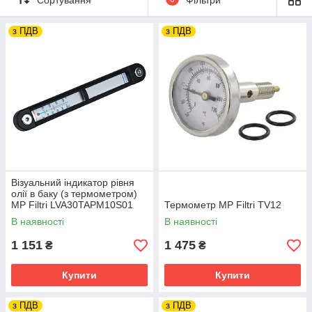
яку цікаву інформацію.
з ПДВ
з ПДВ
Візуальний індикатор рівня
олії в баку (з термометром)
MP Filtri LVA30TAPM10S01
Термометр MP Filtri TV12
(ХТЗ)
В наявності
В наявності
1 151
1 475
₴
₴
Купити
Купити
з ПДВ
з ПДВ