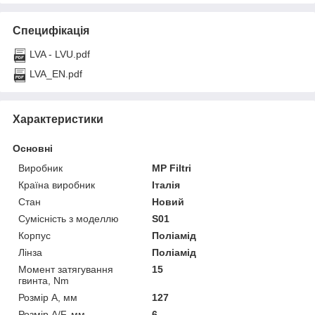
Специфікація
LVA - LVU.pdf
LVA_EN.pdf
Характеристики
Основні
Виробник
MP Filtri
Країна виробник
Італія
Стан
Новий
Сумісність з моделлю
S01
Корпус
Поліамід
Лінза
Поліамід
Момент затягування
15
гвинта, Nm
Розмір A, мм
127
Розмір A/F, мм
6