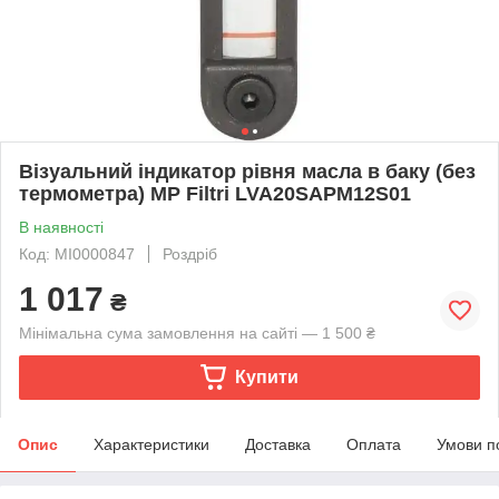
Візуальний індикатор рівня масла в баку (без
термометра) MP Filtri LVA20SAPM12S01
В наявності
Код: MI0000847
Роздріб
1 017
₴
Мінімальна сума замовлення на сайті — 1 500 ₴
Купити
Опис
Характеристики
Доставка
Оплата
Умови п