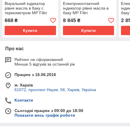
Візуальний індикатор
Електроконтактний
Елек
рівня масла в баку c
індикатор рівня масла в
інди
термометром MP Filtri
баку MP Filtri
баку 
LVA20TAPM12S01
LVK20AM121T2P01
LVK
668
8 845
2 8
₴
₴
Купити
Купити
Про нас
Рейтинг не сформований
Менше 5 відгуків за останній рік
Працює з 16.06.2016
м. Харків
61072, проспект Науки, 56, Харків, Україна
Контакти
Сьогодні працює з 09:00 до 18:00
Показати весь графік роботи