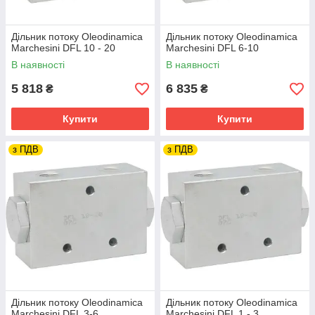
DFL 100 - 120
100
120
2
300
5
Дільник потоку Oleodinamica
Дільник потоку Oleodinamica
0
Marchesini DFL 10 - 20
Marchesini DFL 6-10
В наявності
В наявності
DFL 120 - 150
120
150
2
300
5 818
6 835
5
₴
₴
0
Купити
Купити
з ПДВ
з ПДВ
Дільник потоку Oleodinamica
Дільник потоку Oleodinamica
Marchesini DFL 3-6
Marchesini DFL 1 - 3