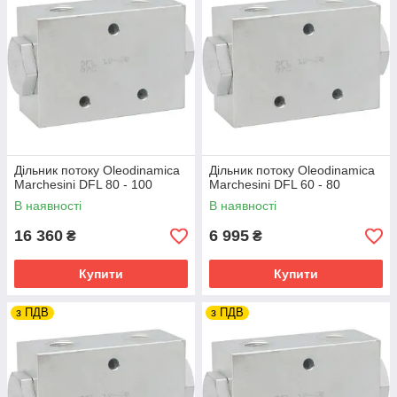
б
о
ч
и
й
т
и
с
к
Дільник потоку Oleodinamica
Дільник потоку Oleodinamica
,
Marchesini DFL 80 - 100
Marchesini DFL 60 - 80
б
В наявності
В наявності
а
р
16 360
6 995
₴
₴
DFL 1 - 3
1
3
2
300
Купити
Купити
5
0
з ПДВ
з ПДВ
DFL 3 - 6
3
6
2
300
5
0