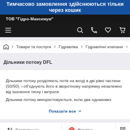
Тимчасово замовлення здійснюються тільки
через кошик
ТОВ "Гідро-Максимум"
Товари та послуги
Гідравліка
Гідравлічні клапани
Дільники потоку DFL
Дільники потоку розділяють потік на вході в дві рівні частини
(50/50), і об'єднують його в зворотному напрямку незалежно
від значення тиску і витрати.
Дільники потоку використовуються, коли два однакових
приводу, які не з'єднані механічно, які живляться від одного
насоса і керовані одним розподільником, повинні рухатися
Показати все
синхронно.
Схема дільника потоку:
Сортування
0
Фільтри