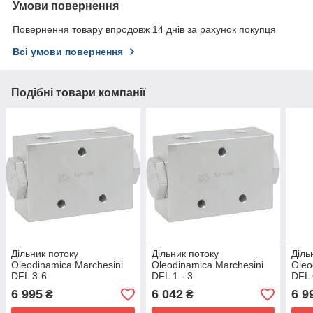
Умови повернення
Повернення товару впродовж 14 днів за рахунок покупця
Всі умови повернення
Подібні товари компанії
Дільник потоку
Дільник потоку
Діль
Oleodinamica Marchesini
Oleodinamica Marchesini
Oleo
DFL 3-6
DFL 1 - 3
DFL 
6 995
6 042
6 9
₴
₴