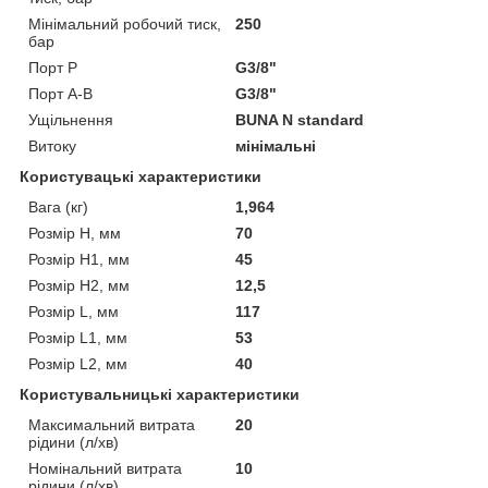
Мінімальний робочий тиск,
250
бар
Порт P
G3/8"
Порт А-В
G3/8"
Ущільнення
BUNA N standard
Витоку
мінімальні
Користувацькi характеристики
Вага (кг)
1,964
Розмір H, мм
70
Розмір H1, мм
45
Розмір H2, мм
12,5
Розмір L, мм
117
Розмір L1, мм
53
Розмір L2, мм
40
Користувальницькі характеристики
Максимальний витрата
20
рідини (л/хв)
Номінальний витрата
10
рідини (л/хв)