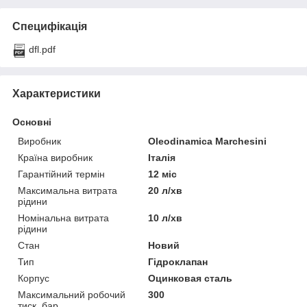
Специфікація
dfl.pdf
Характеристики
Основні
Виробник
Oleodinamica Marchesini
Країна виробник
Італія
Гарантійний термін
12 міс
Максимальна витрата
20 л/хв
рідини
Номінальна витрата
10 л/хв
рідини
Стан
Новий
Тип
Гідроклапан
Корпус
Оцинковая сталь
Максимальний робочий
300
тиск, бар