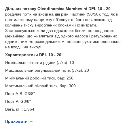
Дільник потоку Oleodinamica Marchesini DFL 10 - 20
розділяє потік на вході на дві рівні частини (50/50), тоді як в
протилежному напрямку об'єднують його незалежно від
коливань тиску вироблених блоками і їх витрати.
Застосовуються коли два однакових блоки, не поєднаних
механічно, що живляться від одного насоса і регульованих
одним і тим же розподільником, повинні рухатися одночасно
на вході і на виході.
Характеристики DFL 10 - 20:
Номінальні витрати рідини (л/хв): 10
Максимальний регульований потік (л/хв): 20
Мінімальний робочий тиск, бар: 250
Максимальний піковий тиск, бар: 300
Порт А-В: G3/8"
Порт P: G3/8"
Вага, кг .: 1,964
Приховати