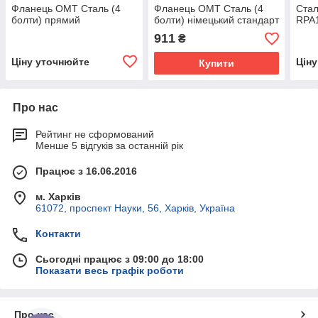
Фланець OMT Сталь (4
Фланець OMT Сталь (4
Ста
болти) прямий
болти) німецький стандарт
RPA1
911
₴
Ціну уточнюйте
Цін
Купити
Про нас
Рейтинг не сформований
Менше 5 відгуків за останній рік
Працює з 16.06.2016
м. Харків
61072, проспект Науки, 56, Харків, Україна
Контакти
Сьогодні працює з 09:00 до 18:00
Показати весь графік роботи
Про нас