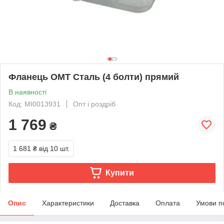
Фланець OMT Сталь (4 болти) прямий
В наявності
Код: MI0013931
Опт і роздріб
1 769
₴
1 681 ₴
від 10 шт.
Купити
Опис
Характеристики
Доставка
Оплата
Умови п