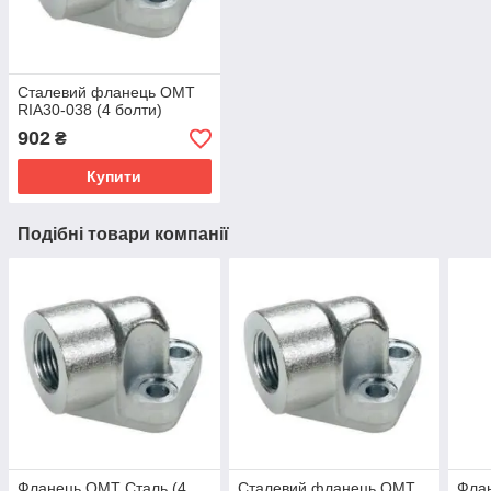
Сталевий фланець OMT
RIA30-038 (4 болти)
902
₴
Купити
Подібні товари компанії
Фланець OMT Сталь (4
Сталевий фланець OMT
Фла