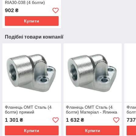
RIA30-038 (4 болти)
902
₴
Купити
Подібні товари компанії
Фланець OMT Сталь (4
Фланець OMT Сталь (4
Фла
болти) прямий
болти) Матеріал - Ялинка
болт
1 301
1 632
737
₴
₴
Купити
Купити