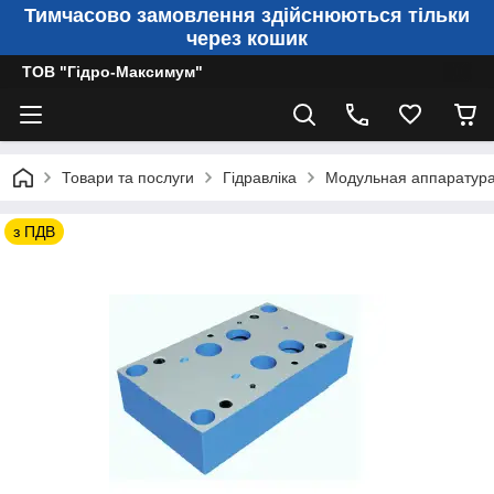
Тимчасово замовлення здійснюються тільки
через кошик
ТОВ "Гідро-Максимум"
Товари та послуги
Гідравліка
Модульная аппаратур
з ПДВ