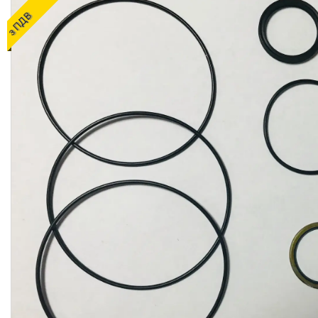
ОЛИВИ ТА МАСТИЛА
з ПДВ
ДІАГНОСТИЧНІ І
КОНТРОЛЬНО-
ВИМІРЮВАЛЬНІ ПРИЛАДИ
Запчастин до
сільгосптехніки
ЗАПЧАСТИНИ ДЛЯ
БУДІВЕЛЬНОЇ І
ДОРОЖНЬОГО ТЕХНІКИ
Запчастини до
навантажувачів