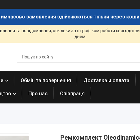
Тимчасово замовлення здійснюються тільки через коши
лення та повідомлення, оскільки за її графіком роботи сьогодні 
днем.
ри
Обмін та повернення
Доставка и оплата
ицтво
Про нас
Співпраця
Ремкомплект Oleodinamic