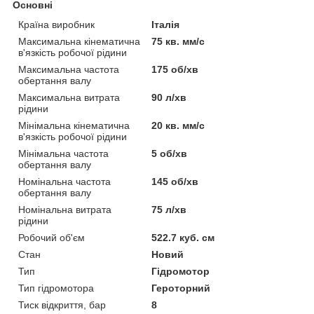
Основні
Країна виробник
Італія
Максимальна кінематична
75 кв. мм/с
в'язкість робочої рідини
Максимальна частота
175 об/хв
обертання валу
Максимальна витрата
90 л/хв
рідини
Мінімальна кінематична
20 кв. мм/с
в'язкість робочої рідини
Мінімальна частота
5 об/хв
обертання валу
Номінальна частота
145 об/хв
обертання валу
Номінальна витрата
75 л/хв
рідини
Робочий об'єм
522.7 куб. см
Стан
Новий
Тип
Гідромотор
Тип гідромотора
Героторний
Тиск відкриття, бар
8