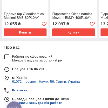
Гідромотор Oleodinamica
Гідромотор Oleodinamica
Гідр
Mozioni BM3-80P10AY
Mozioni BM3Y-400P10AY
Mozi
12 055
12 097
13 
₴
₴
Купити
Купити
Про нас
Рейтинг не сформований
Менше 5 відгуків за останній рік
Працює з 16.06.2016
м. Харків
61072, проспект Науки, 56, Харків, Україна
Контакти
Сьогодні працює з 09:00 до 18:00
Показати весь графік роботи
КНОПКА