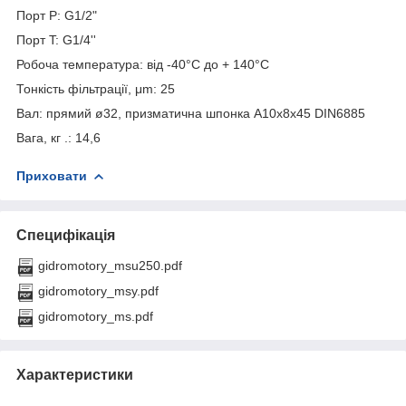
Порт P: G1/2"
Порт T: G1/4''
Робоча температура: від -40°С до + 140°С
Тонкість фільтрації, μm: 25
Вал: прямий ø32, призматична шпонка A10x8x45 DIN6885
Вага, кг .: 14,6
Приховати
Специфікація
gidromotory_msu250.pdf
gidromotory_msy.pdf
gidromotory_ms.pdf
Характеристики