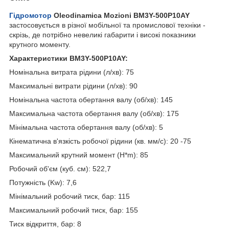
Гідромотор
Oleodinamica Mozioni BM3Y-500P10AY
застосовується в різної мобільної та промислової техніки -
скрізь, де потрібно невеликі габарити і високі показники
крутного моменту.
Характеристики BM3Y-500P10AY:
Номінальна витрата рідини (л/хв): 75
Максимальні витрати рідини (л/хв): 90
Номінальна частота обертання валу (об/хв): 145
Максимальна частота обертання валу (об/хв): 175
Мінімальна частота обертання валу (об/хв): 5
Кінематична в'язкість робочої рідини (кв. мм/с): 20 -75
Максимальний крутний момент (H*m): 85
Робочий об'єм (куб. см): 522,7
Потужність (Kw): 7,6
Мінімальний робочий тиск, бар: 115
Максимальний робочий тиск, бар: 155
Тиск відкриття, бар: 8