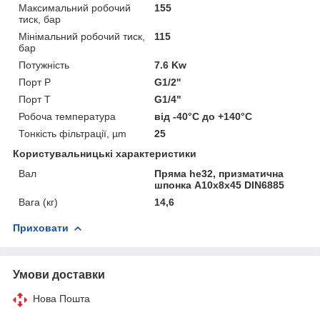
Максимальний робочий
155
тиск, бар
Мінімальний робочий тиск,
115
бар
Потужність
7.6 Kw
Порт P
G1/2''
Порт T
G1/4"
Робоча температура
від -40°С до +140°С
Тонкість фільтрації, µm
25
Користувальницькі характеристики
Вал
Пряма he32, призматична
шпонка A10x8x45 DIN6885
Вага (кг)
14,6
Приховати
Умови доставки
Нова Пошта