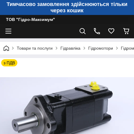
Тимчасово замовлення здійснюються тільки
через кошик
ТОВ "Гідро-Максимум"
Товари та послуги
Гідравліка
Гідромотори
Гідром
з ПДВ