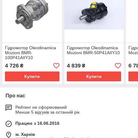
Гідромотор Oleodinamica
Гідромотор Oleodinamica
Гідр
Mozioni BMR-
Mozioni BMR-50P41AIIY10
Moz
100P41AIIY10
4 726
4 839
6 7
₴
₴
Купити
Купити
Про нас
Рейтинг не сформований
Менше 5 відгуків за останній рік
Працює з 16.06.2016
м. Харків