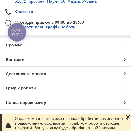
61072, проспект Науки, 56, Харків, Україна
Контакти
Сьогодні працює з 09:00 до 18:00
Показати весь графік роботи
КНОПКА
ЗВ'ЯЗКУ
Про нас
Контакти
Доставка та оплата
Графік роботи
Повна версія сайту
Сайт створено на маркетплейсі
Prom.ua
Зараз компанія не може швидко обробляти замовлення та
повідомлення, оскільки за її графіком роботи сьогодні
вихідний. Вашу заявку буде оброблено найближчим