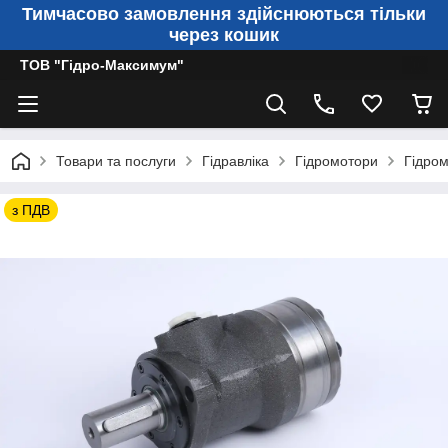
Тимчасово замовлення здійснюються тільки
через кошик
ТОВ "Гідро-Максимум"
Товари та послуги
Гідравліка
Гідромотори
Гідром
з ПДВ