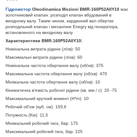
Гідромотор
Oleodinamica Mozioni BMR-160P52AIIY10
має
золотниковий клапан: розподіл клапан вбудований в
вихідному валу. Таким чином, карданний вал обертає
розподільний клапан і механічне Enegry від генератора,
встановленого на вихідному валу.
Характеристики BMR-160P52AIIY10:
Номінальна витрата рідини (л/хв): 50
Максимальні витрати рідини (л/хв): 60
Номінальна частота обертання валу (об/хв): 375
Максимальна частота обертання валу (об/хв): 470
Мінімальна частота обертання валу (об/хв): 10
Кінематична в'язкість робочої рідини (кв. мм / с): 20 -75
Максимальний крутний момент (H*m): 10
Робочий об'єм (куб. см): 159,6
Потужність (Kw): 11,5
Мінімальний робочий тиск, бар: 175
Максимальний робочий тиск, бар: 225