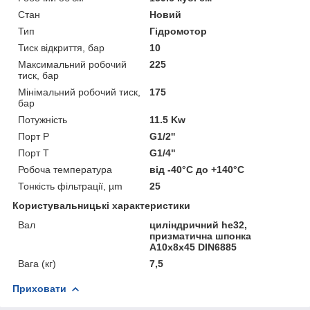
Стан
Новий
Тип
Гідромотор
Тиск відкриття, бар
10
Максимальний робочий
225
тиск, бар
Мінімальний робочий тиск,
175
бар
Потужність
11.5 Kw
Порт P
G1/2''
Порт T
G1/4"
Робоча температура
від -40°С до +140°С
Тонкість фільтрації, µm
25
Користувальницькі характеристики
Вал
циліндричний he32,
призматична шпонка
A10x8x45 DIN6885
Вага (кг)
7,5
Приховати