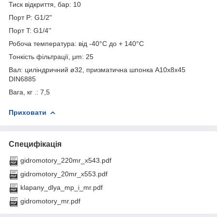
Тиск відкриття, бар: 10
Порт P: G1/2"
Порт T: G1/4''
Робоча температура: від -40°С до + 140°С
Тонкість фільтрації, μm: 25
Вал: циліндричний ø32, призматична шпонка A10x8x45
DIN6885
Вага, кг .: 7,5
Приховати
Специфікація
gidromotory_220mr_x543.pdf
gidromotory_20mr_x553.pdf
klapany_dlya_mp_i_mr.pdf
gidromotory_mr.pdf