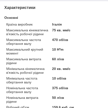
Характеристики
Основні
Країна виробник
Італія
Максимальна кінематична
75 кв. мм/с
в'язкість робочої рідини
Максимальна частота
470 об/хв
обертання валу
Максимальний крутний
10 H*m
момент
Максимальна витрата
60 л/хв
рідини
Мінімальна кінематична
20 кв. мм/с
в'язкість робочої рідини
Мінімальна частота
10 об/хв
обертання валу
Номінальна частота
375 об/хв
обертання валу
Номінальна витрата
50 л/хв
рідини
Робочий об'єм
159.6 куб. см