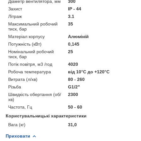
Діаметр вентилятора, мм
300
Захист
IP - 44
Літраж
3.1
Максимальний робочий
35
тиск, бар
Матеріал корпусу
Алюміній
Потужність (кВт)
0,145
Номінальний робочий
25
тиск, бар
Потік повітря, м3 /год
4020
Робоча температура
від 10°С до +120°С
Витрата (л/хв)
80 - 260
Різьба
G1/2"
Швидкість обертання (об/
2300
хв)
Частота, Гц
50 - 60
Користувальницькі характеристики
Вага (кг)
31,0
Приховати