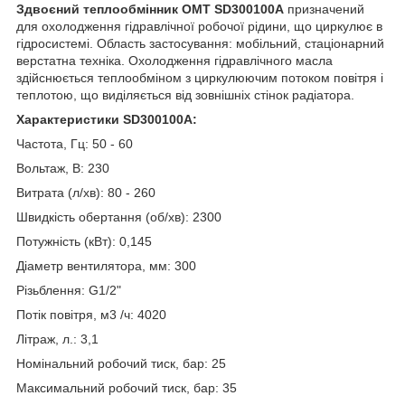
Здвоєний теплообмінник OMT SD300100A
призначений
для охолодження гідравлічної робочої рідини, що циркулює в
гідросистемі. Область застосування: мобільний, стаціонарний
верстатна техніка. Охолодження гідравлічного масла
здійснюється теплообміном з циркулюючим потоком повітря і
теплотою, що виділяється від зовнішніх стінок радіатора.
Характеристики SD300100A:
Частота, Гц: 50 - 60
Вольтаж, B: 230
Витрата (л/хв): 80 - 260
Швидкість обертання (об/хв): 2300
Потужність (кВт): 0,145
Діаметр вентилятора, мм: 300
Різьблення: G1/2"
Потік повітря, м3 /ч: 4020
Літраж, л.: 3,1
Номінальний робочий тиск, бар: 25
Максимальний робочий тиск, бар: 35