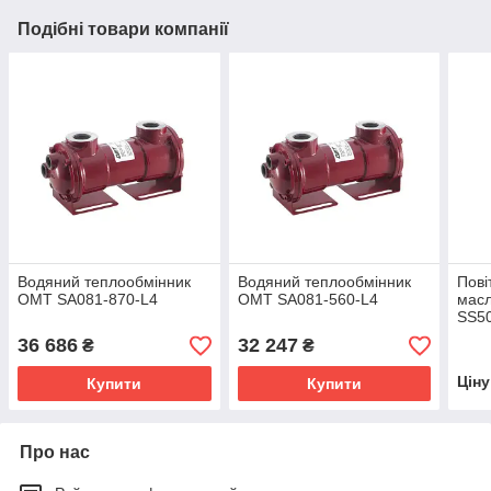
Подібні товари компанії
Водяний теплообмінник
Водяний теплообмінник
Пові
OMT SA081-870-L4
OMT SA081-560-L4
мас
SS50
36 686
32 247
₴
₴
Цін
Купити
Купити
Про нас