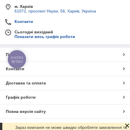
м. Харків
61072, проспект Науки, 56, Харків, Україна
Контакти
Сьогодні вихідний
Показати весь графік роботи
Про нас
КНОПКА
ЗВ'ЯЗКУ
Контакти
Доставка та оплата
Графік роботи
Повна версія сайту
Сайт створено на маркетплейсі
Prom.ua
Зараз компанія не може швидко обробляти замовлення та