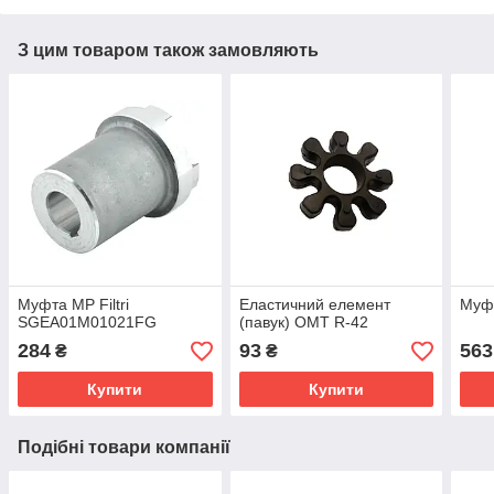
З цим товаром також замовляють
Муфта MP Filtri
Еластичний елемент
Муф
SGEA01M01021FG
(павук) OMT R-42
284
93
563
₴
₴
Купити
Купити
Подібні товари компанії