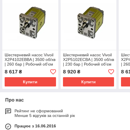
Шестерневий насос Vivoil
Шестерневий насос Vivoil
Шест
X2P4102EBBA | 3500 об/хв
X2P5102ECBA | 3500 об/хв
X2P4
| 260 бар | Робочий об'єм
| 230 бар | Робочий об'єм
| 26
см3 4 | Порти 1/2"-1/2"
см3 17 | Порти 3/4"-1/2"
см3 
8 617
8 920
8 6
₴
₴
Купити
Купити
Про нас
Рейтинг не сформований
Менше 5 відгуків за останній рік
Працює з 16.06.2016