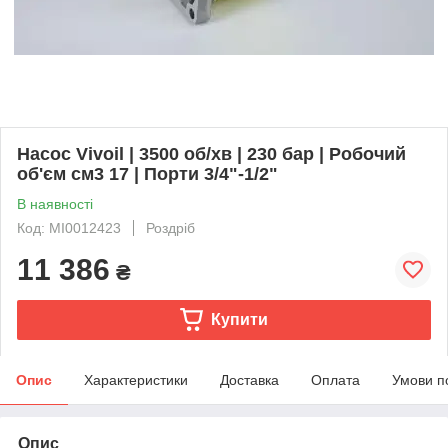
Насос Vivoil | 3500 об/хв | 230 бар | Робочий
об'єм см3 17 | Порти 3/4"-1/2"
В наявності
Код: MI0012423
Роздріб
11 386
₴
Купити
Опис
Характеристики
Доставка
Оплата
Умови п
Опис