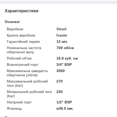
Характеристики
Основні
Виробник
Vivoil
Країна виробник
Італія
Гарантійний термін
12 міс
Номінальна частота
700 об/хв
обертання валу
Робочий об'єм
16.8 куб. см
Всмоктуючий порт
3/4" BSP
Максимальна швидкість
3500
обертання (об/хв)
Максимальний робочий
270
тиск (bar)
Мінімальний робочий тиск
230
(bar)
Напірний порт
1/2" BSP
Фланець
ø36.5 мм.