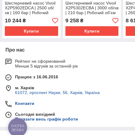
Шестерневий насос Vivoil
Шестерневий насос Vivoil
Шест
X2P5902EDCA | 2500 об/
X2P5302ECBA | 3000 об/хв
X2P4
хв | 160 бар | Робочий
| 210 бар | Робочий об'єм
| 26
об'єм см3 30 | Порти 1"-
см3 19 | Порти 3/4"-1/2"
см3 
10 244
9 258
8 6
₴
₴
3/4"
Купити
Купити
Про нас
Рейтинг не сформований
Менше 5 відгуків за останній рік
Працює з 16.06.2016
м. Харків
61072, проспект Науки, 56, Харків, Україна
Контакти
Сьогодні вихідний
Показати весь графік роботи
КНОПКА
ЗВ'ЯЗКУ