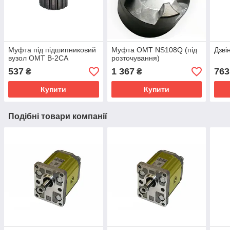
Муфта під підшипниковий
Муфта OMT NS108Q (під
Дзві
вузол OMT B-2CA
розточування)
537
1 367
763
₴
₴
Купити
Купити
Подібні товари компанії