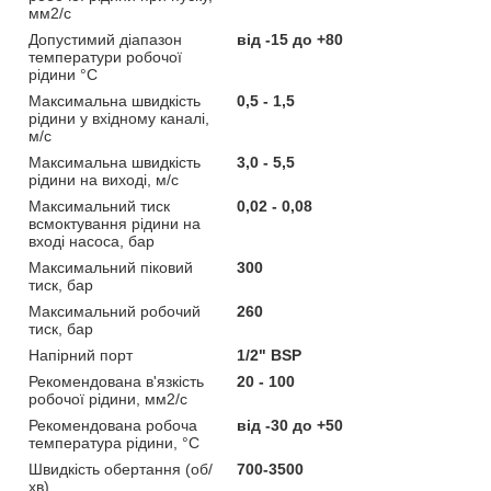
мм2/c
Допустимий діапазон
від -15 до +80
температури робочої
рідини °C
Максимальна швидкість
0,5 - 1,5
рідини у вхідному каналі,
м/с
Максимальна швидкість
3,0 - 5,5
рідини на виході, м/с
Максимальний тиск
0,02 - 0,08
всмоктування рідини на
вході насоса, бар
Максимальний піковий
300
тиск, бар
Максимальний робочий
260
тиск, бар
Напірний порт
1/2" BSP
Рекомендована в'язкість
20 - 100
робочої рідини, мм2/с
Рекомендована робоча
від -30 до +50
температура рідини, °C
Швидкість обертання (об/
700-3500
хв)