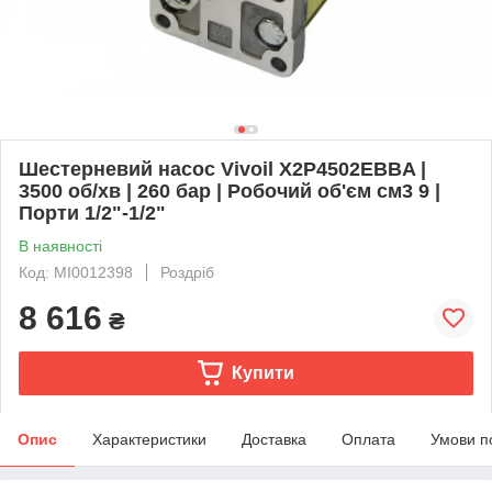
Шестерневий насос Vivoil X2P4502EBBA |
3500 об/хв | 260 бар | Робочий об'єм см3 9 |
Порти 1/2"-1/2"
В наявності
Код: MI0012398
Роздріб
8 616
₴
Купити
Опис
Характеристики
Доставка
Оплата
Умови п