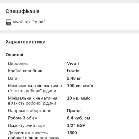
Специфікація
vivoil_xp_2p.pdf
Характеристики
Основні
Виробник
Vivoil
Країна виробник
Італія
Вага
2.48 кг
Максимальна кінематична
100 кв. мм/с
в'язкість робочої рідини
Мінімальна кінематична
10 кв. мм/с
в'язкість робочої рідини
Напрямок обертання
Праве
Робочий об'єм
8.4 куб. см
Всмоктуючий порт
1/2" BSP
Допустима в'язкість
1500
робочої рідини при пуску,