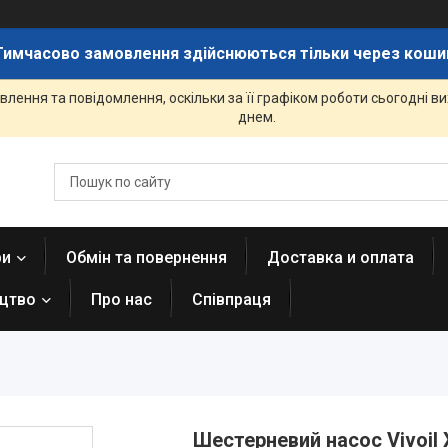
Тимчасово замовлення здійснюються тільки через коши
лення та повідомлення, оскільки за її графіком роботи сьогодні 
днем.
ри
Обмін та повернення
Доставка и оплата
ицтво
Про нас
Співпраця
Шестерневий насос Vivoil 