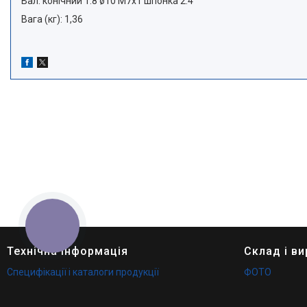
Вал: конічний 1:8 ø10 М7х1 шпонка 2.4
Вага (кг): 1,36
КНОПКА
ЗВ'ЯЗКУ
Технічна інформація
Склад і в
Специфікації і каталоги продукції
ФОТО