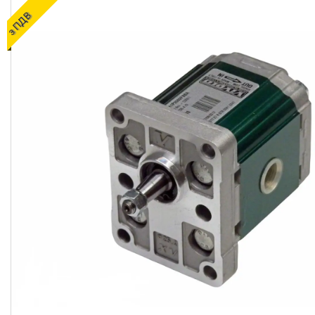
ОЛИВИ ТА МАСТИЛА
з ПДВ
ДІАГНОСТИЧНІ І
КОНТРОЛЬНО-
ВИМІРЮВАЛЬНІ ПРИЛАДИ
Запчастин до
сільгосптехніки
ЗАПЧАСТИНИ ДЛЯ
БУДІВЕЛЬНОЇ І
ДОРОЖНЬОГО ТЕХНІКИ
Запчастини до
навантажувачів