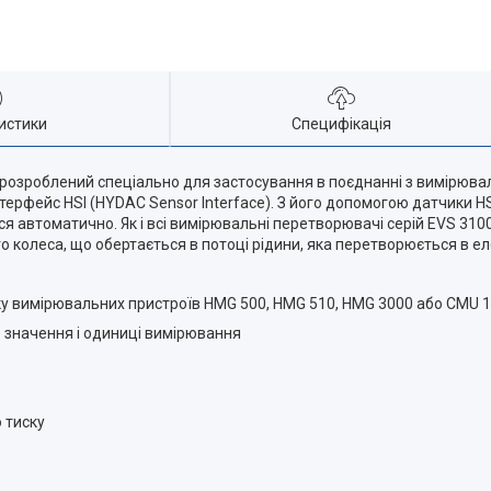
истики
Специфікація
розроблений спеціально для застосування в поєднанні з вимірюва
терфейс HSI (HYDAC Sensor Interface). З його допомогою датчики
ься автоматично. Як і всі вимірювальні перетворювачі серій EVS 31
о колеса, що обертається в потоці рідини, яка перетворюється в е
ку вимірювальних пристроїв HMG 500, HMG 510, HMG 3000 або CMU 
 значення і одиниці вимірювання
 тиску