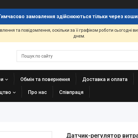
Тимчасово замовлення здійснюються тільки через коши
лення та повідомлення, оскільки за її графіком роботи сьогодні 
днем.
ри
Обмін та повернення
Доставка и оплата
ицтво
Про нас
Співпраця
Датчик-регулятор витра