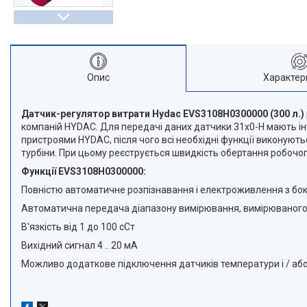
Опис
Характер
Датчик-регулятор витрати Hydac EVS3108H0300000 (300 л.)
компаній HYDAC. Для передачі даних датчики 31x0-H мають ін
пристроями HYDAC, після чого всі необхідні функції виконуют
турбіни. При цьому реєструється швидкість обертання робочог
Функції EVS3108H0300000:
Повністю автоматичне розпізнавання і електроживлення з бо
Автоматична передача діапазону вимірювання, вимірюваного
В'язкість від 1 до 100 сСт
Вихідний сигнал 4 .. 20 мА
Можливо додаткове підключення датчиків температури і / або