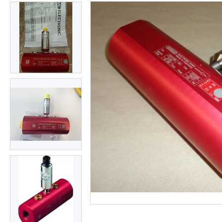
ОЛИВИ ТА МАСТИЛА
ДІАГНОСТИЧНІ І
КОНТРОЛЬНО-
ВИМІРЮВАЛЬНІ ПРИЛАДИ
Запчастин до
сільгосптехніки
ЗАПЧАСТИНИ ДЛЯ
БУДІВЕЛЬНОЇ І
ДОРОЖНЬОГО ТЕХНІКИ
Запчастини до
навантажувачів