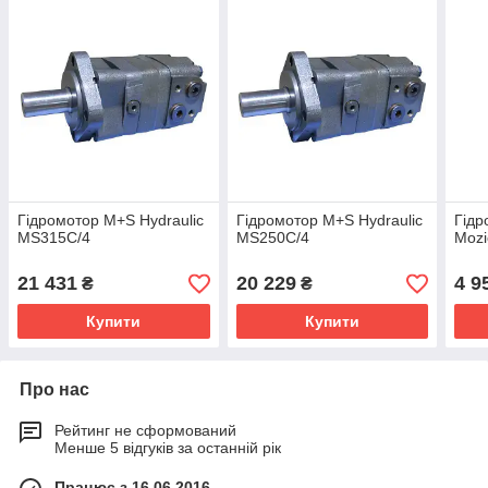
Гідромотор M+S Hydraulic
Гідромотор M+S Hydraulic
Гідр
MS315C/4
MS250C/4
Mozi
21 431
20 229
4 9
₴
₴
Купити
Купити
Про нас
Рейтинг не сформований
Менше 5 відгуків за останній рік
Працює з 16.06.2016