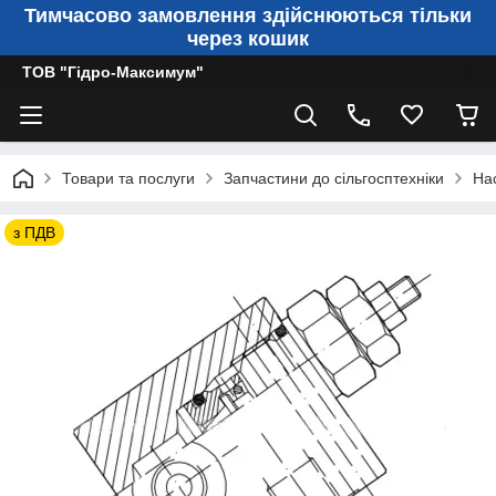
Тимчасово замовлення здійснюються тільки
через кошик
ТОВ "Гідро-Максимум"
Товари та послуги
Запчастини до сільгосптехніки
Нас
з ПДВ