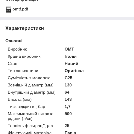
omtf.pdf
Характеристики
Основні
Виробник
OMT
Країна виробник
Італія
Стан
Новий
Тип запчастини
Оригінал
Сумісність з моделлю
C25
Зовнішній діаметр (мм)
130
Внутрішній діаметр (мм)
64
Висота (мм)
143
Тиск відкриття, бар
1,7
Максимальний витрата
500
рідини (л/хв)
Тонкість фільтрації, µm
25
Фільтруючий матеріал
Папір