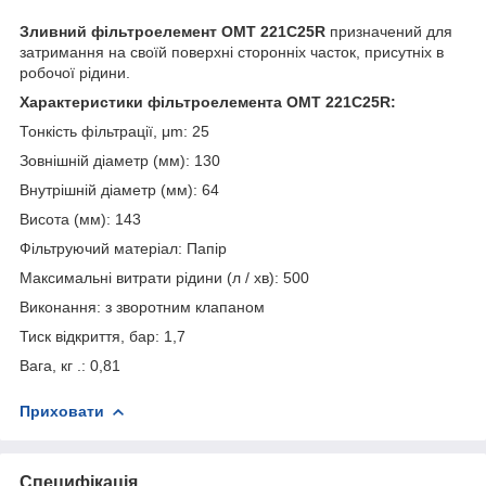
Зливний фільтроелемент OMT 221C25R
призначений для
затримання на своїй поверхні сторонніх часток, присутніх в
робочої рідини.
Характеристики фільтроелемента OMT 221C25R:
Тонкість фільтрації, μm: 25
Зовнішній діаметр (мм): 130
Внутрішній діаметр (мм): 64
Висота (мм): 143
Фільтруючий матеріал: Папір
Максимальні витрати рідини (л / хв): 500
Виконання: з зворотним клапаном
Тиск відкриття, бар: 1,7
Вага, кг .: 0,81
Приховати
Специфікація