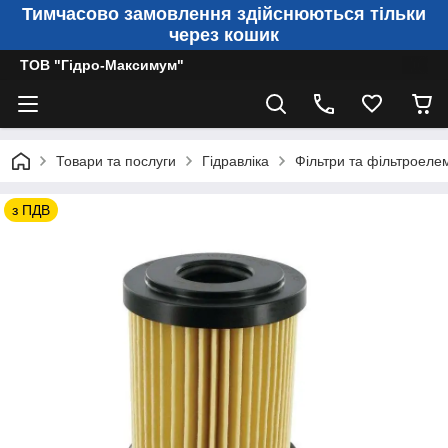
Тимчасово замовлення здійснюються тільки
через кошик
ТОВ "Гідро-Максимум"
Товари та послуги
Гідравліка
Фільтри та фільтроеле
з ПДВ