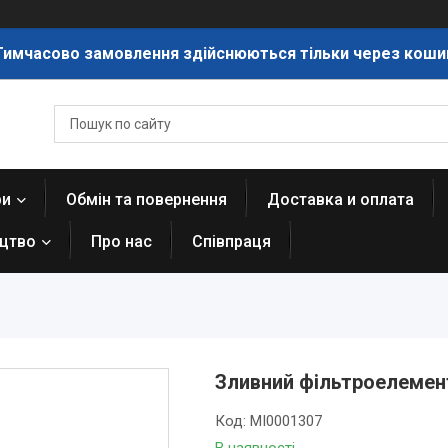
Тимчасово замовлення здійснюються тільки через коши
ри
Обмін та повернення
Доставка и оплата
ицтво
Про нас
Співпраця
Зливний фільтроелемент
Код:
MI0001307