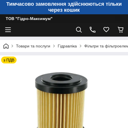
Тимчасово замовлення здійснюються тільки
через кошик
ТОВ "Гідро-Максимум"
Товари та послуги
Гідравліка
Фільтри та фільтроеле
з ПДВ