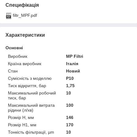
Специфікація
filtr_MPF.pdf
Характеристики
Основні
Виробник
MP Filtri
Країна виробник
Італія
Стан
Новий
Сумісність з моделлю
P10
Тиск відкриття, бар
1,75
Максимальний робочий
10
тиск, бар
Максимальний витрата
100
рідини (л/хв)
Розмір H, мм
146
Розмір H1, мм
170
Тонкість фільтрації, µm
10