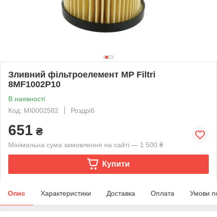
Зливний фільтроелемент MP Filtri
8MF1002P10
В наявності
Код: MI0002582
Роздріб
651
₴
Мінімальна сума замовлення на сайті — 1 500 ₴
Купити
Опис
Характеристики
Доставка
Оплата
Умови п