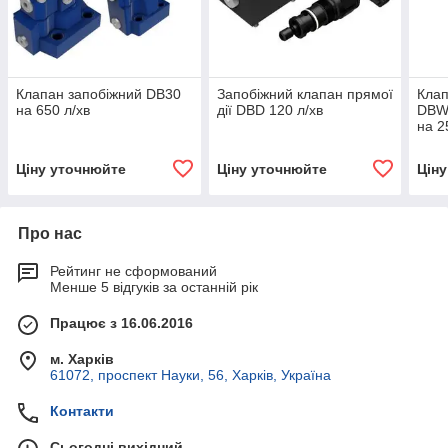
Клапан запобіжний DB30
Запобіжний клапан прямої
Клап
на 650 л/хв
дії DBD 120 л/хв
DBW
на 2
Ціну уточнюйте
Ціну уточнюйте
Цін
Про нас
Рейтинг не сформований
Менше 5 відгуків за останній рік
Працює з 16.06.2016
м. Харків
61072, проспект Науки, 56, Харків, Україна
Контакти
Сьогодні вихідний