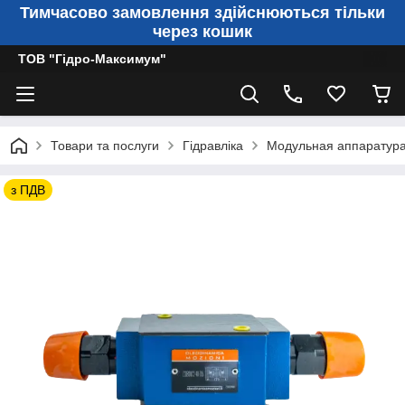
Тимчасово замовлення здійснюються тільки
через кошик
ТОВ "Гідро-Максимум"
Товари та послуги
Гідравліка
Модульная аппаратур
з ПДВ