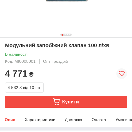
Модульний запобіжний клапан 100 л/хв
В наявності
Код: MI0008001
Опт і роздріб
4 771
₴
4 532 ₴
від 10 шт.
Купити
Опис
Характеристики
Доставка
Оплата
Умови п