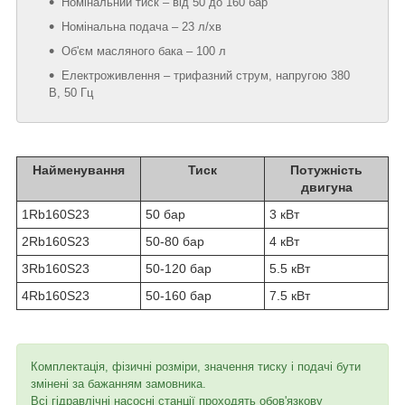
Номінальний тиск – від 50 до 160 бар
Номінальна подача – 23 л/хв
Об'єм масляного бака – 100 л
Електроживлення – трифазний струм, напругою 380
В, 50 Гц
Найменування
Тиск
Потужність
двигуна
1Rb160S23
50 бар
3 кВт
2Rb160S23
50-80 бар
4 кВт
3Rb160S23
50-120 бар
5.5 кВт
4Rb160S23
50-160 бар
7.5 кВт
Комплектація, фізичні розміри, значення тиску і подачі бути
змінені за бажанням замовника.
Всі гідравлічні насосні станції проходять обов'язкову