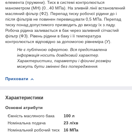
елемента (пружини). Тиск в системі контролюється
манометром (МН) (0...40 МПа). На зливній лінії встановлений
масляний фільтр (Ф2). Перепад тиску робочої рідини до і
після фільтрів не повинен перевищувати 0,5 МПа. Перепад
тиску понад допустимого призводить до виходу їх з ладу.
Робоча рідина заливається в бак через заливний сітчастий
фільтр (ФЗ). Рівень рідини в баку і її температура
контролюється відповідно за допомогою рівнеміра (У).
Не є публічною офертою. Вся представлена
інформація носить довідковий характер.
Характеристики, параметри і фізичні розміри
можуть бути змінені без попередження.
Приховати
Характеристики
Основні атрибути
Ємність масляного бака
100 л
Номінальна подача
23 л/хв
Номінальний робочий тиск
16 МПа