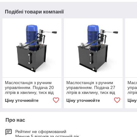
Подібні товари компанії
Маслостанція з ручним
Маслостанція з ручним
Масл
управлінням. Подача 20
управлінням. Подача 27
упра
літрів в хвилину, тиск від
літрів в хвилину, тиск від
літрі
35 до 160 бар
35 до 160 бар
35 д
Ціну уточнюйте
Ціну уточнюйте
Цін
Про нас
Рейтинг не сформований
Менше 5 відгуків за останній рік