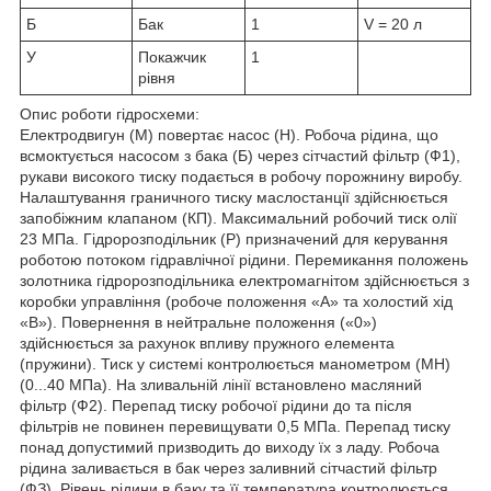
Б
Бак
1
V = 20 л
У
Покажчик
1
рівня
Опис роботи гідросхеми:
Електродвигун (М) повертає насос (Н). Робоча рідина, що
всмоктується насосом з бака (Б) через сітчастий фільтр (Ф1),
рукави високого тиску подається в робочу порожнину виробу.
Налаштування граничного тиску маслостанції здійснюється
запобіжним клапаном (КП). Максимальний робочий тиск олії
23 МПа. Гідророзподільник (Р) призначений для керування
роботою потоком гідравлічної рідини. Перемикання положень
золотника гідророзподільника електромагнітом здійснюється з
коробки управління (робоче положення «A» та холостий хід
«B»). Повернення в нейтральне положення («0»)
здійснюється за рахунок впливу пружного елемента
(пружини). Тиск у системі контролюється манометром (МН)
(0...40 МПа). На зливальній лінії встановлено масляний
фільтр (Ф2). Перепад тиску робочої рідини до та після
фільтрів не повинен перевищувати 0,5 МПа. Перепад тиску
понад допустимий призводить до виходу їх з ладу. Робоча
рідина заливається в бак через заливний сітчастий фільтр
(ФЗ). Рівень рідини в баку та її температура контролюється