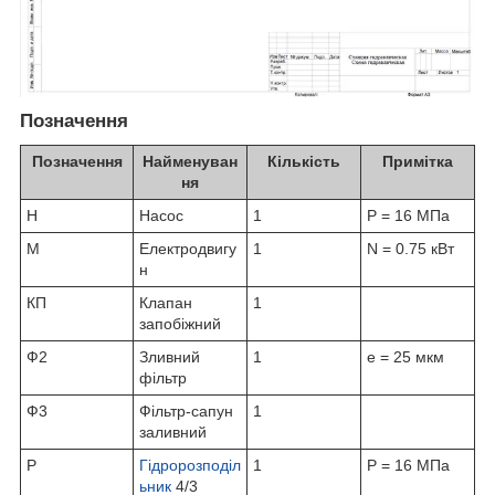
Позначення
Позначення
Найменуван
Кількість
Примітка
ня
Н
Насос
1
P = 16 МПа
М
Електродвигу
1
N = 0.75 кВт
н
КП
Клапан
1
запобіжний
Ф2
Зливний
1
е = 25 мкм
фільтр
Ф3
Фільтр-сапун
1
заливний
Р
Гідророзподіл
1
P = 16 МПа
ьник
4/3