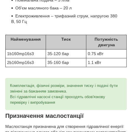
Номінальна подача – 3 л/хв
Об'єм масляного бака – 20 л
Електроживлення – трифазний струм, напругою 380
В, 50 Гц
Найменування
Тиск
Потужність
двигуна
1b160mp16s3
35-120 бар
0.75 кВт
2b160mp16s3
35-160 бар
1.1 кВт
Комплектація, фізичні розміри, значення тиску і подачі бути
змінені за бажанням замовника.
Всі гідравлічні насосні станції проходять обов'язкову
перевірку і випробування
Призначення маслостанції
Маслостанція призначена для створення гідравлічної енергії