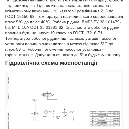
та підключення одного або кількох виконавчих гидроустройств
- гідроциліндрів. Гідравлічна насосна станція виконана в
кліматичному виконанні «У» категорії розміщення 2, 3 по
ГОСТ 15150-69. Температура навколишнього середовища від
плюс 5°С до плюс 40°С. Робоча рідина: ВМГЗ ТУ 38 101479-
86, МГЕ-10А ОСТ 38 01281-82. Клас чистоти робочої рідини
повинен бути не нижче 10 класу по ГОСТ 17216-71.
Температура робочої рідини під час експлуатації насосної
установки повинна знаходитися в межах від плюс 5°С до
плюс 50°С. Робоче положення насосної установки -
горизонтальне. Допускається нахил до 5° в будь-яку сторону
Гідравлічна схема маслостанції