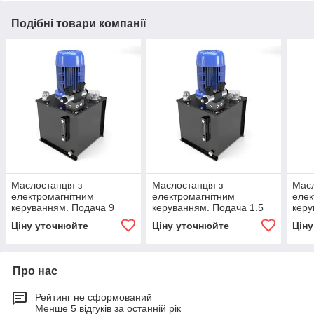
Подібні товари компанії
Маслостанція з
Маслостанція з
Масл
електромагнітним
електромагнітним
елек
керуванням. Подача 9
керуванням. Подача 1.5
керу
літрів у хвилину, тиск від
літра в хвилину, тиск від
літрі
Ціну уточнюйте
Ціну уточнюйте
Цін
35 до 160 бар
35 до 160 бар
35 д
Про нас
Рейтинг не сформований
Менше 5 відгуків за останній рік