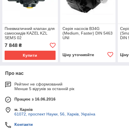
Пневматичний клапан для
Серія насосів B34G
Сері
самоскидів KAZEL KZL
(Medium, Faster) DIN 5463
(Sma
SEMS 02
UNI
DIN 
7 848
₴
Ціну уточнюйте
Цін
Купити
Про нас
Рейтинг не сформований
Менше 5 відгуків за останній рік
Працює з 16.06.2016
м. Харків
61072, проспект Науки, 56, Харків, Україна
Контакти