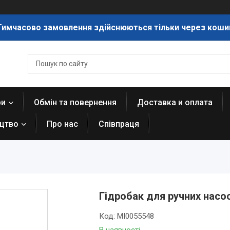
Тимчасово замовлення здійснюються тільки через коши
ри
Обмін та повернення
Доставка и оплата
ицтво
Про нас
Співпраця
Гідробак для ручних насо
Код:
MI0055548