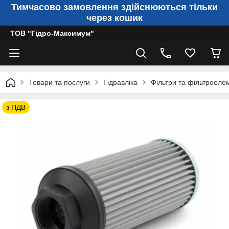
Тимчасово замовлення здійснюються тільки
через кошик
ТОВ "Гідро-Максимум"
Товари та послуги
Гідравліка
Фільтри та фільтроеле
з ПДВ