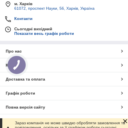
м. Харків
61072, проспект Науки, 56, Харків, Україна
Контакти
Сьогодні вихідний
Показати весь графік роботи
Про нас
Контакти
Доставка та оплата
Графік роботи
Повна версія сайту
Сайт створено на маркетплейсі
Prom.ua
Зараз компанія не може швидко обробляти замовлення та
повідомлення, оскільки за її графіком роботи сьогодні