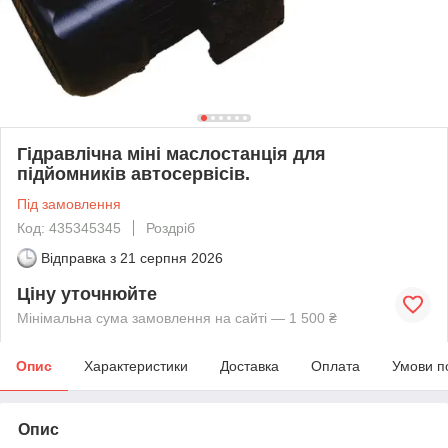
Гідравлічна міні маслостанція для
підйомників автосервісів.
Під замовлення
Код: 435345345
Роздріб
Відправка з
21 серпня 2026
Ціну уточнюйте
Мінімальна сума замовлення на сайті — 1 500 ₴
Опис
Характеристики
Доставка
Оплата
Умови п
Опис