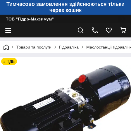
Тимчасово замовлення здійснюються тільки
через кошик
ТОВ "Гідро-Максимум"
Товари та послуги
Гідравліка
Маслостанції гідравлічн
з ПДВ