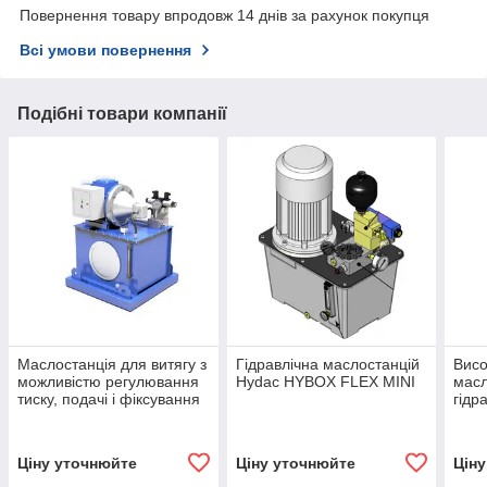
Повернення товару впродовж 14 днів за рахунок покупця
Всі умови повернення
Подібні товари компанії
Маслостанція для витягу з
Гідравлічна маслостанцій
Висо
можливістю регулювання
Hydac HYBOX FLEX MINI
масл
тиску, подачі і фіксування
гідр
навантаження
Ціну уточнюйте
Ціну уточнюйте
Цін