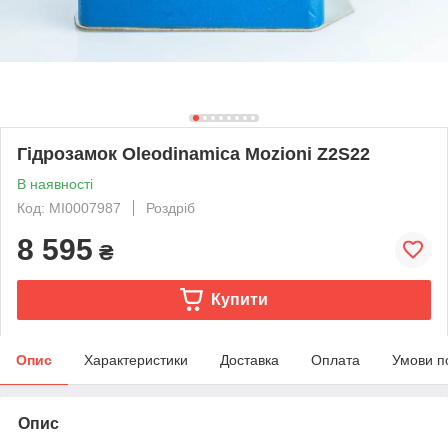
Гідрозамок Oleodinamica Mozioni Z2S22
В наявності
Код: MI0007987
Роздріб
8 595
₴
Купити
Опис
Характеристики
Доставка
Оплата
Умови п
Опис