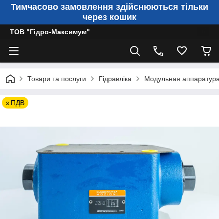
Тимчасово замовлення здійснюються тільки
через кошик
ТОВ "Гідро-Максимум"
Товари та послуги
Гідравліка
Модульная аппаратур
з ПДВ