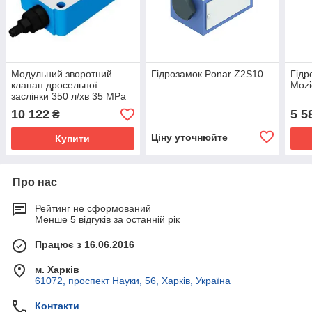
Модульний зворотний
Гідрозамок Ponar Z2S10
Гідр
клапан дросельної
Mozi
заслінки 350 л/хв 35 МРа
10 122
5 5
₴
Ціну уточнюйте
Купити
Про нас
Рейтинг не сформований
Менше 5 відгуків за останній рік
Працює з 16.06.2016
м. Харків
61072, проспект Науки, 56, Харків, Україна
Контакти