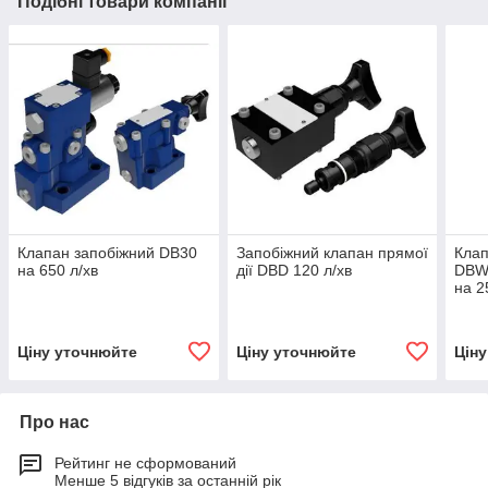
Подібні товари компанії
Клапан запобіжний DB30
Запобіжний клапан прямої
Клап
на 650 л/хв
дії DBD 120 л/хв
DBW
на 2
Ціну уточнюйте
Ціну уточнюйте
Цін
Про нас
Рейтинг не сформований
Менше 5 відгуків за останній рік