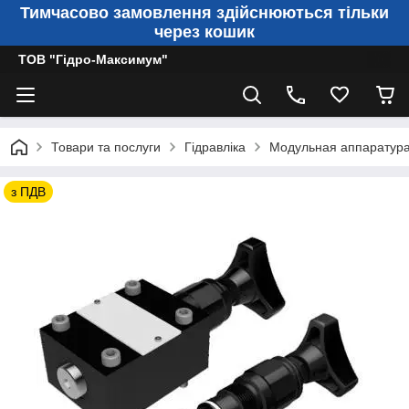
Тимчасово замовлення здійснюються тільки
через кошик
ТОВ "Гідро-Максимум"
Товари та послуги
Гідравліка
Модульная аппаратур
з ПДВ