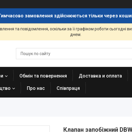
Тимчасово замовлення здійснюються тільки через коши
лення та повідомлення, оскільки за її графіком роботи сьогодні 
днем.
ри
Обмін та повернення
Доставка и оплата
ицтво
Про нас
Співпраця
Клапан запобіжний DBW