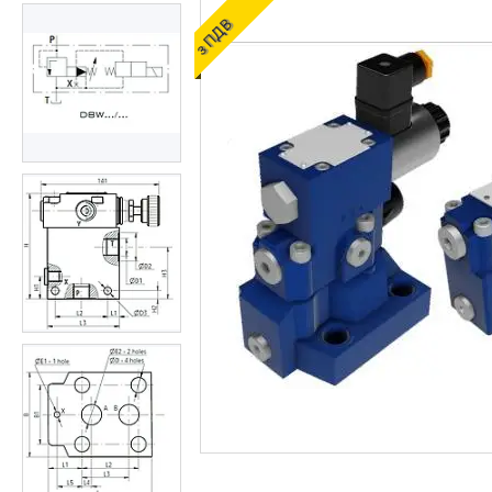
ОЛИВИ ТА МАСТИЛА
з ПДВ
ДІАГНОСТИЧНІ І
КОНТРОЛЬНО-
ВИМІРЮВАЛЬНІ ПРИЛАДИ
Запчастин до
сільгосптехніки
ЗАПЧАСТИНИ ДЛЯ
БУДІВЕЛЬНОЇ І
ДОРОЖНЬОГО ТЕХНІКИ
Запчастини до
навантажувачів