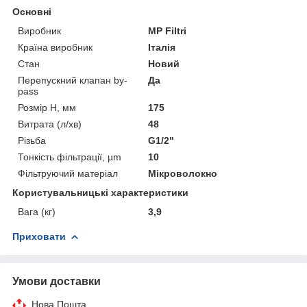
Основні
Виробник
MP Filtri
Країна виробник
Італія
Стан
Новий
Перепускний клапан by-
Да
pass
Розмір H, мм
175
Витрата (л/хв)
48
Різьба
G1/2"
Тонкість фільтрації, µm
10
Фільтруючий матеріал
Мікроволокно
Користувальницькі характеристики
Вага (кг)
3,9
Приховати
Умови доставки
Нова Пошта