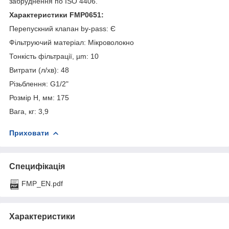
забруднення по ISO 4406.
Характеристики FMP0651:
Перепускний клапан by-pass: Є
Фільтруючий матеріал: Мікроволокно
Тонкість фільтрації, µm: 10
Витрати (л/хв): 48
Різьблення: G1/2"
Розмір H, мм: 175
Вага, кг: 3,9
Приховати
Специфікація
FMP_EN.pdf
Характеристики