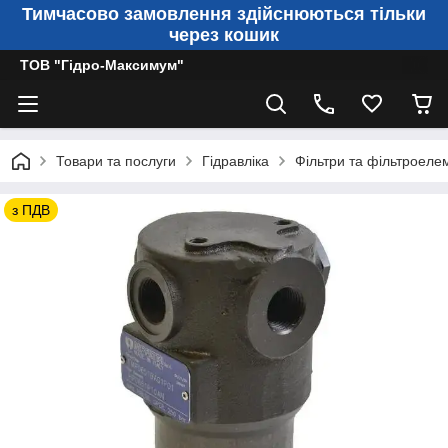
Тимчасово замовлення здійснюються тільки
через кошик
ТОВ "Гідро-Максимум"
Товари та послуги
Гідравліка
Фільтри та фільтроеле
з ПДВ