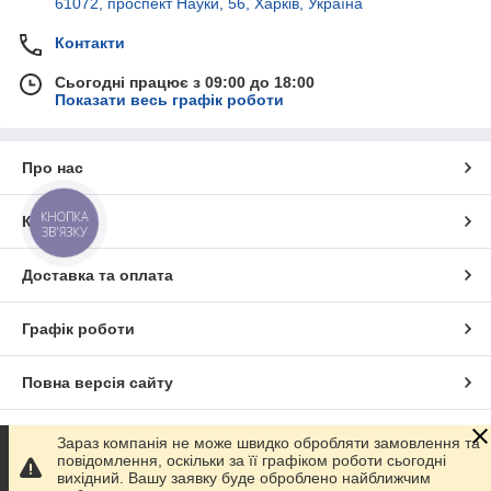
61072, проспект Науки, 56, Харків, Україна
Контакти
Сьогодні працює з 09:00 до 18:00
Показати весь графік роботи
Про нас
КНОПКА
Контакти
ЗВ'ЯЗКУ
Доставка та оплата
Графік роботи
Повна версія сайту
Сайт створено на маркетплейсі
Prom.ua
Зараз компанія не може швидко обробляти замовлення та
повідомлення, оскільки за її графіком роботи сьогодні
вихідний. Вашу заявку буде оброблено найближчим
Політика конфіденційності