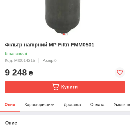
Фільтр напірний MP Filtri FMM0501
В наявності
Код: MI0014215
Роздріб
9 248
₴
Купити
Опис
Характеристики
Доставка
Оплата
Умови п
Опис