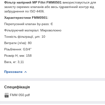
Фільтр напірний MP Filtri FMM0501
використовується для
захисту окремих клапанів або весь гідравлічний контур від
забруднення по ISO 4406.
Характеристики
FMM0501
:
Перепускний клапан by-pass: Є
Фільтруючий матеріал: Мікроволокно
Тонкість фільтрації, µm: 10
Витрати (л/хв): 80
Різьблення: G3/4"
Розмір H, мм: 158
Вага, кг: 3,11
Приховати
Специфікація
FMM 050.pdf