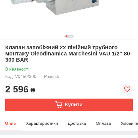
Клапан запобіжний 2х лінійний трубного
монтажу Oleodinamica Marchesini VAU 1/2" 80-
300 BAR
В наявності
Код: V0450/300
Роздріб
2 596
₴
Купити
Опис
Характеристики
Доставка
Оплата
Умови п