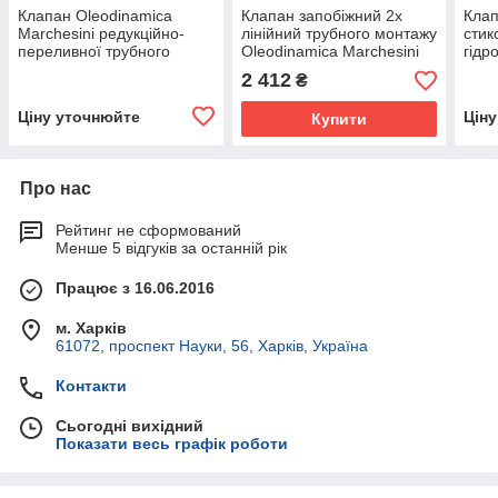
Клапан Oleodinamica
Клапан запобіжний 2х
Клап
Marchesini редукційно-
лінійний трубного монтажу
стик
переливної трубного
Oleodinamica Marchesini
гідр
монтажу VRP 1/2" 15-55
VAU 3/8" 80-300 BAR
Marc
2 412
₴
BAR
10-1
Ціну уточнюйте
Цін
Купити
Про нас
Рейтинг не сформований
Менше 5 відгуків за останній рік
Працює з 16.06.2016
м. Харків
61072, проспект Науки, 56, Харків, Україна
Контакти
Сьогодні вихідний
Показати весь графік роботи