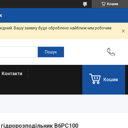
Кошик
к
вихідний. Вашу заявку буде оброблено найближчим робочим
Контакти
Кошик
 гідророзподільник B6PC100