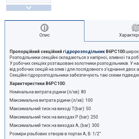
Опис
Характер
Пропорційний секційний
гідророзподільник
B6PC100
широк
Розподільники секційні складаються з напірної, зливної та ро
У робочих секціях розташовані золотники розподільників. У на
від робочих секцій на злив і для послідовного з'єднання двох
Секційні гідророзподільники забезпечують такі схеми підведе
Характеристики B6PC100:
Номінальна витрата рідини (л/хв): 80
Максимальна витрата рідини (л/хв): 100
Максимальний тиск на виході Т(bar): 50
Максимальний тиск на виходах Р (bar): 250
Максимальний тиск на виходах А, (bar): 300
Розміри різьбових отворів в портах А, В: 1/2''