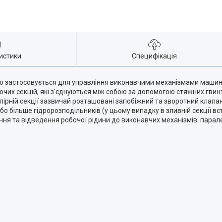
истики
Специфікація
о застосовується для управління виконавчими механізмами машин з
бочих секцій, які з'єднуються між собою за допомогою стяжних гвин
пірній секції зазвичай розташовані запобіжний та зворотний клапан
 або більше гідророзподільників (у цьому випадку в зливній секції 
ння та відведення робочої рідини до виконавчих механізмів: парал