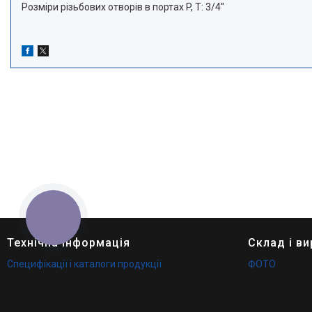
Розміри різьбових отворів в портах P, Т: 3/4''
КНОПКА
ЗВ'ЯЗКУ
Технічна інформація
Склад і в
Специфікації і каталоги продукції
ФОТО