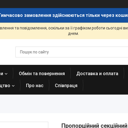
Тимчасово замовлення здійснюються тільки через коши
лення та повідомлення, оскільки за її графіком роботи сьогодні 
днем.
ри
Обмін та повернення
Доставка и оплата
ицтво
Про нас
Співпраця
Пропорційний секційний