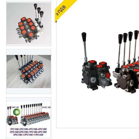
ОЛИВИ ТА МАСТИЛА
з ПДВ
ДІАГНОСТИЧНІ І
КОНТРОЛЬНО-
ВИМІРЮВАЛЬНІ ПРИЛАДИ
Запчастин до
сільгосптехніки
ЗАПЧАСТИНИ ДЛЯ
БУДІВЕЛЬНОЇ І
ДОРОЖНЬОГО ТЕХНІКИ
Запчастини до
навантажувачів