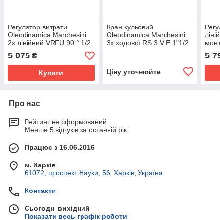
Регулятор витрати
Кран кульовий
Регу
Oleodinamica Marchesini
Oleodinamica Marchesini
ліні
2х лінійний VRFU 90 ° 1/2
3х ходової RS 3 VIE 1"1/2
монт
"COMP.
Oleo
5 075
5 7
₴
RFP
Ціну уточнюйте
Купити
Про нас
Рейтинг не сформований
Менше 5 відгуків за останній рік
Працює з 16.06.2016
м. Харків
61072, проспект Науки, 56, Харків, Україна
Контакти
Сьогодні вихідний
Показати весь графік роботи