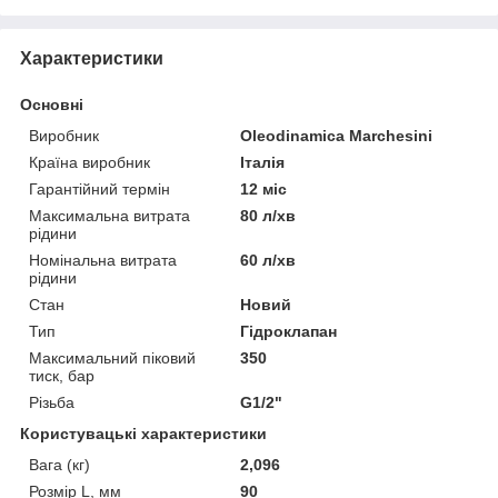
Характеристики
Основні
Виробник
Oleodinamica Marchesini
Країна виробник
Італія
Гарантійний термін
12 міс
Максимальна витрата
80 л/хв
рідини
Номінальна витрата
60 л/хв
рідини
Стан
Новий
Тип
Гідроклапан
Максимальний піковий
350
тиск, бар
Різьба
G1/2"
Користувацькi характеристики
Вага (кг)
2,096
Розмір L, мм
90