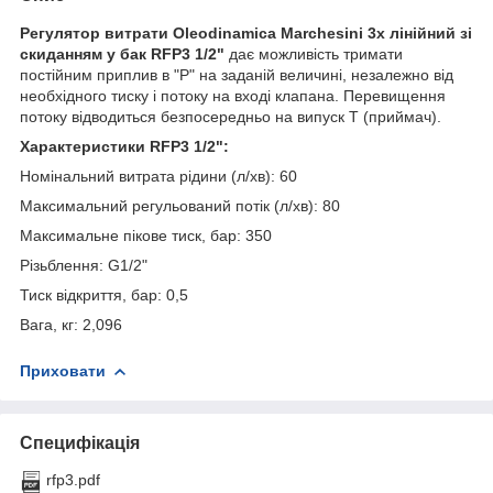
Регулятор витрати Oleodinamica Marchesini 3х лінійний зі
скиданням у бак RFP3 1/2"
дає можливість тримати
постійним приплив в "P" на заданій величині, незалежно від
необхідного тиску і потоку на вході клапана. Перевищення
потоку відводиться безпосередньо на випуск Т (приймач).
Характеристики RFP3 1/2":
Номінальний витрата рідини (л/хв): 60
Максимальний регульований потік (л/хв): 80
Максимальне пікове тиск, бар: 350
Різьблення: G1/2"
Тиск відкриття, бар: 0,5
Вага, кг: 2,096
Приховати
Специфікація
rfp3.pdf