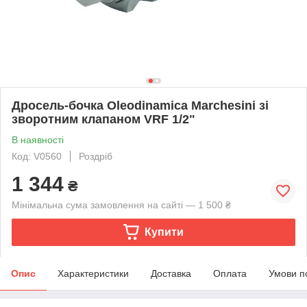
Дросель-бочка Oleodinamica Marchesini зі
зворотним клапаном VRF 1/2"
В наявності
Код: V0560
Роздріб
1 344
₴
Мінімальна сума замовлення на сайті — 1 500 ₴
Купити
Опис
Характеристики
Доставка
Оплата
Умови п