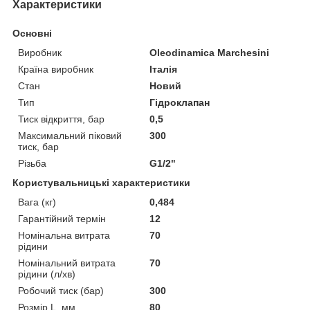
Характеристики
Основні
Виробник
Oleodinamica Marchesini
Країна виробник
Італія
Стан
Новий
Тип
Гідроклапан
Тиск відкриття, бар
0,5
Максимальний піковий
300
тиск, бар
Різьба
G1/2"
Користувальницькі характеристики
Вага (кг)
0,484
Гарантійний термін
12
Номінальна витрата
70
рідини
Номінальний витрата
70
рідини (л/хв)
Робочий тиск (бар)
300
Розмір L, мм
80