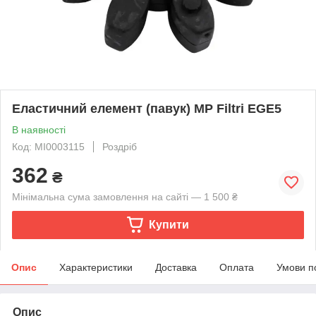
Еластичний елемент (павук) MP Filtri EGE5
В наявності
Код: MI0003115
Роздріб
362
₴
Мінімальна сума замовлення на сайті — 1 500 ₴
Купити
Опис
Характеристики
Доставка
Оплата
Умови п
Опис