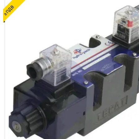
ОЛИВИ ТА МАСТИЛА
з ПДВ
ДІАГНОСТИЧНІ І
КОНТРОЛЬНО-
ВИМІРЮВАЛЬНІ ПРИЛАДИ
Запчастин до
сільгосптехніки
ЗАПЧАСТИНИ ДЛЯ
БУДІВЕЛЬНОЇ І
ДОРОЖНЬОГО ТЕХНІКИ
Запчастини до
навантажувачів