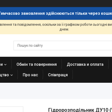
Тимчасово замовлення здійснюються тільки через коши
лення та повідомлення, оскільки за її графіком роботи сьогодні 
днем.
ри
Обмін та повернення
Доставка и оплата
ицтво
Про нас
Співпраця
Гідророзподільник ДУ10 