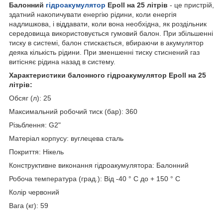
Балонний
гідроакумулятор
Epoll на 25 літрів
- це пристрій,
здатний накопичувати енергію рідини, коли енергія
надлишкова, і віддавати, коли вона необхідна, як роздільник
середовища використовується гумовий балон. При збільшенні
тиску в системі, балон стискається, вбираючи в акумулятор
деяка кількість рідини. При зменшенні тиску стиснений газ
витісняє рідина назад в систему.
Характеристики балонного гідроакумулятор Epoll на 25
літрів:
Обсяг (л): 25
Максимальний робочий тиск (бар): 360
Різьблення: G2"
Матеріал корпусу: вуглецева сталь
Покриття: Нікель
Конструктивне виконання гідроакумулятора: Балонний
Робоча температура (град.): Від -40 ° С до + 150 ° С
Колір червоний
Вага (кг): 59