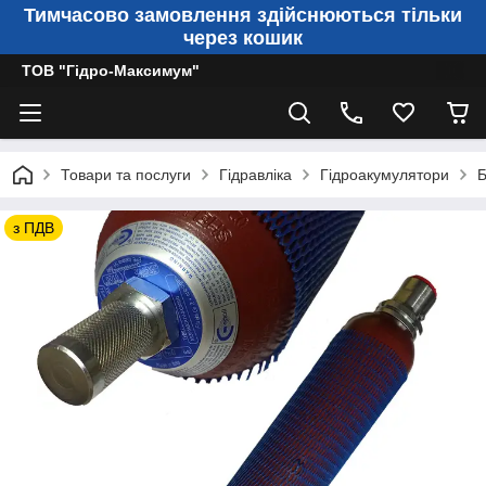
Тимчасово замовлення здійснюються тільки
через кошик
ТОВ "Гідро-Максимум"
Товари та послуги
Гідравліка
Гідроакумулятори
Б
з ПДВ