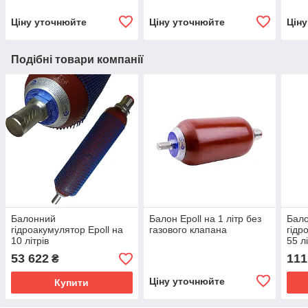
Ціну уточнюйте
Ціну уточнюйте
Цін
Подібні товари компанії
Балонний
Балон Epoll на 1 літр без
Бал
гідроакумулятор Epoll на
газового клапана
гідр
10 літрів
55 лі
53 622
111
₴
Ціну уточнюйте
Купити