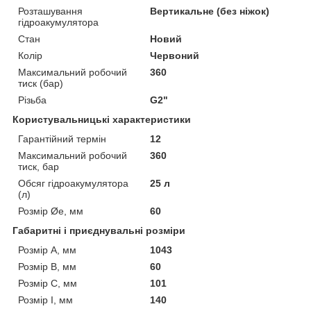
Розташування
Вертикальне (без ніжок)
гідроакумулятора
Стан
Новий
Колір
Червоний
Максимальний робочий
360
тиск (бар)
Різьба
G2"
Користувальницькі характеристики
Гарантійний термін
12
Максимальний робочий
360
тиск, бар
Обсяг гідроакумулятора
25 л
(л)
Розмір Øe, мм
60
Габаритні і приєднувальні розміри
Розмір A, мм
1043
Розмір B, мм
60
Розмір C, мм
101
Розмір I, мм
140