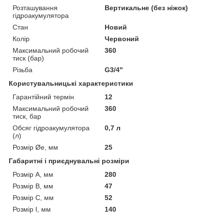
Розташування
Вертикальне (без ніжок)
гідроакумулятора
Стан
Новий
Колір
Червоний
Максимальний робочий
360
тиск (бар)
Різьба
G3/4"
Користувальницькі характеристики
Гарантійний термін
12
Максимальний робочий
360
тиск, бар
Обсяг гідроакумулятора
0,7 л
(л)
Розмір Øe, мм
25
Габаритні і приєднувальні розміри
Розмір A, мм
280
Розмір B, мм
47
Розмір C, мм
52
Розмір I, мм
140