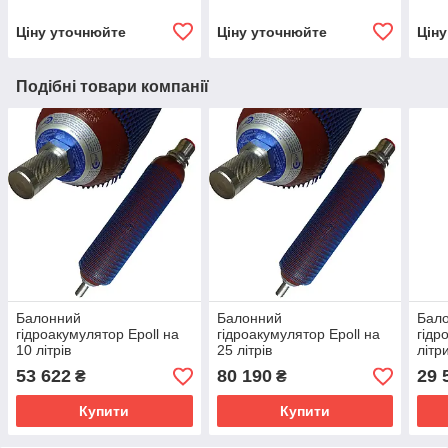
Ціну уточнюйте
Ціну уточнюйте
Цін
Подібні товари компанії
Балонний
Балонний
Бал
гідроакумулятор Epoll на
гідроакумулятор Epoll на
гідр
10 літрів
25 літрів
літр
53 622
80 190
29 
₴
₴
Купити
Купити