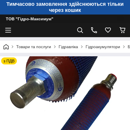
Тимчасово замовлення здійснюються тільки
через кошик
ТОВ "Гідро-Максимум"
Товари та послуги
Гідравліка
Гідроакумулятори
Б
з ПДВ