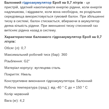
Балонний
гідроакумулятор
Epoll на 0,7 літрів
- це
пристрій, здатний накопичувати енергію рідини, коли енергія
надлишкова, і віддавати, коли вона необхідна, як роздільник
середовища використовується гумовий балон. При збільшенні
тиску в системі, балон стискається, вбираючи в акумулятор
деяка кількість рідини. При зменшенні тиску стиснений газ
витісняє рідина назад в систему.
Характеристики балонного гідроакумулятор Epoll на 0,7
літрів:
Обсяг (л): 0,7
Максимальний робочий тиск (бар): 360
Різьблення: G2"
Матеріал корпусу: вуглецева сталь
Покриття: Нікель
Конструктивне виконання гідроакумулятора: Балонний
Робоча температура (град.): від -40 ° С до + 150 ° С
Колір червоний
Вага (кг): 4,2