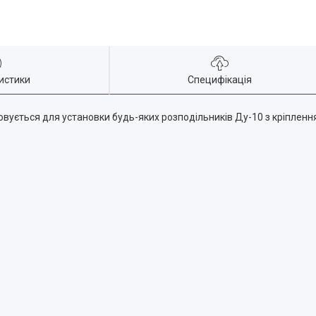
истики
Специфікація
вується для установки будь-яких розподільників Ду-10 з кріпленн