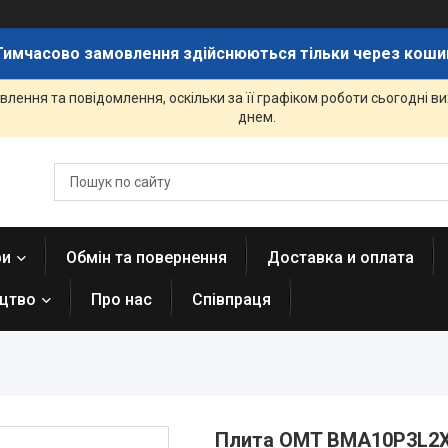
Тимчасово замовлення здійснюються тільки через коши
лення та повідомлення, оскільки за її графіком роботи сьогодні 
днем.
ри
Обмін та повернення
Доставка и оплата
ицтво
Про нас
Співпраця
Плита OMT BMA10P3L2X-