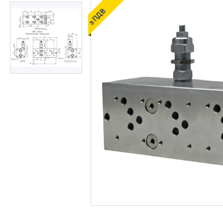
ОЛИВИ ТА МАСТИЛА
з ПДВ
ДІАГНОСТИЧНІ І
КОНТРОЛЬНО-
ВИМІРЮВАЛЬНІ ПРИЛАДИ
Запчастин до
сільгосптехніки
ЗАПЧАСТИНИ ДЛЯ
БУДІВЕЛЬНОЇ І
ДОРОЖНЬОГО ТЕХНІКИ
Запчастини до
навантажувачів