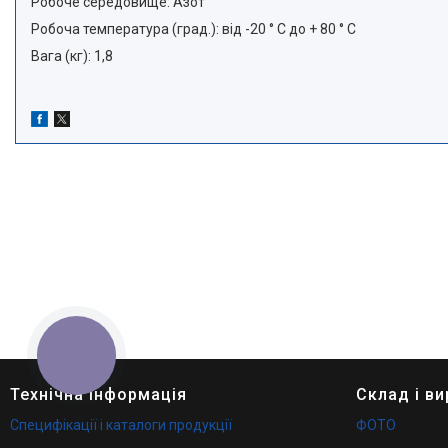
Робоче середовище: Азот
Робоча температура (град.): від -20 ° С до + 80 ° С
Вага (кг): 1,8
КНОПКА
ЗВ'ЯЗКУ
Технічна інформація
Склад і в
Специфікації і каталоги продукції
ФОТО