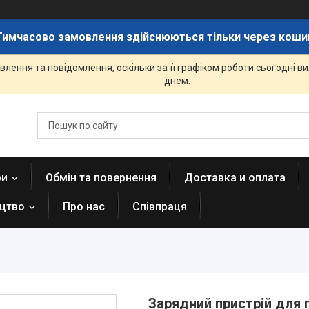
Тимчасово замовлення здійснюються тільки через коши
лення та повідомлення, оскільки за її графіком роботи сьогодні 
днем.
ри
Обмін та повернення
Доставка и оплата
ицтво
Про нас
Співпраця
Зарядний пристрій для г