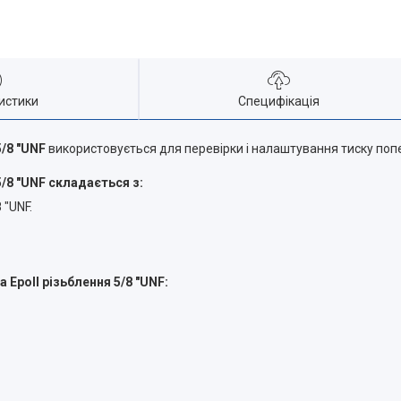
истики
Специфікація
5/8 "UNF
використовується для перевірки і налаштування тиску поп
/8 "UNF складається з:
 "UNF.
Epoll різьблення 5/8 "UNF: