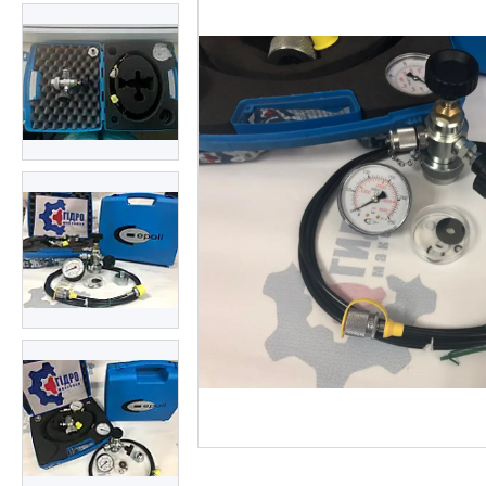
ОЛИВИ ТА МАСТИЛА
ДІАГНОСТИЧНІ І
КОНТРОЛЬНО-
ВИМІРЮВАЛЬНІ ПРИЛАДИ
Запчастин до
сільгосптехніки
ЗАПЧАСТИНИ ДЛЯ
БУДІВЕЛЬНОЇ І
ДОРОЖНЬОГО ТЕХНІКИ
Запчастини до
навантажувачів