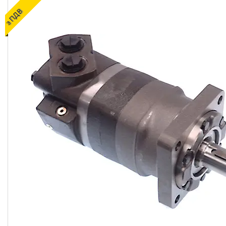
ОЛИВИ ТА МАСТИЛА
з ПДВ
ДІАГНОСТИЧНІ І
КОНТРОЛЬНО-
ВИМІРЮВАЛЬНІ ПРИЛАДИ
Запчастин до
сільгосптехніки
ЗАПЧАСТИНИ ДЛЯ
БУДІВЕЛЬНОЇ І
ДОРОЖНЬОГО ТЕХНІКИ
Запчастини до
навантажувачів