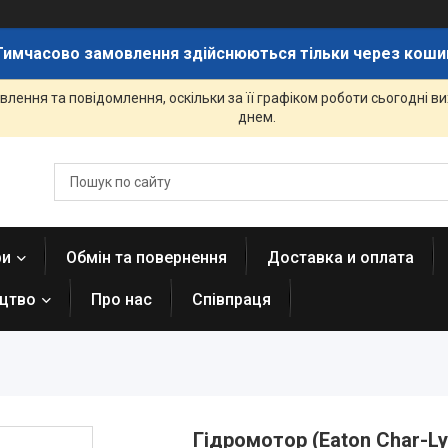
Тимчасово замовлення здійснюються тільки через коши
лення та повідомлення, оскільки за її графіком роботи сьогодні 
днем.
ри
Обмін та повернення
Доставка и оплата
ицтво
Про нас
Співпраця
Гідромотор (Eaton Char-Ly