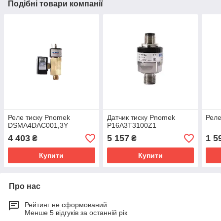
Подібні товари компанії
Реле тиску Pnomek
Датчик тиску Pnomek
Реле
DSMA4DAC001,3Y
P16A3T3100Z1
4 403
5 157
1 5
₴
₴
Купити
Купити
Про нас
Рейтинг не сформований
Менше 5 відгуків за останній рік