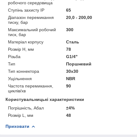
робочого середовища
Ступінь захисту IP
65
Діапазон перемикання
20,0 - 200,00
тиску, бар
Максимальний робочий
300
тиск, бар
Матеріал корпусу
Сталь
Розмір H, мм
78
Різьба
G1/4"
Тип
Поршневий
Тип коннектора
30x30
Ущільнення
NBR
Частота перемикання,
90
циклів/хв
Користувальницькі характеристики
Погрішність, Абал
±4%
Розмір L, мм
48
Приховати