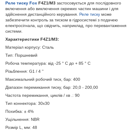
Реле тиску Fox
F4Z1/M3
застосовується для послідовного
включення або виключення окремих частин машини і для
здійснення дистанційного керування.
Реле тиску
може
забезпечити контроль за тиском в гідросистемі з подачею
електросігнала, що свідчить, наприклад, про перевантаження
системи.
Характеристики F4Z1/M3:
Матеріал корпусу: Сталь
Тип: Поршневий
Робоча температура: від -25 ° C до + 85 ° C
Різьблення: G1 / 4 ''
Максимальний робочий тиск, бар: 400
Діапазон перемикання тиску, бар: 20,0 - 200,00
Частота перемикання, циклів / хв .: 90
Тип коннектора: 30x30
Похибка: ± 4%
Ущільнення: NBR
Розмір L, мм: 48