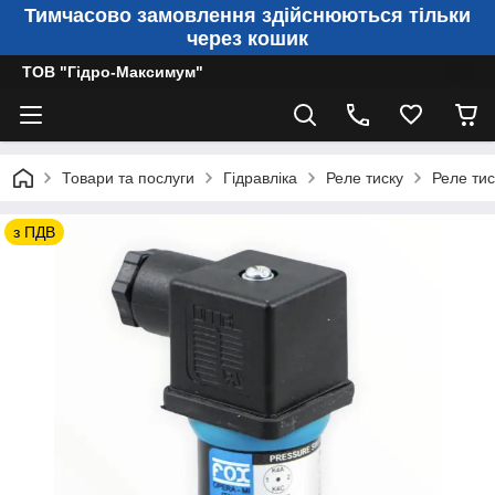
Тимчасово замовлення здійснюються тільки
через кошик
ТОВ "Гідро-Максимум"
Товари та послуги
Гідравліка
Реле тиску
Реле тис
з ПДВ