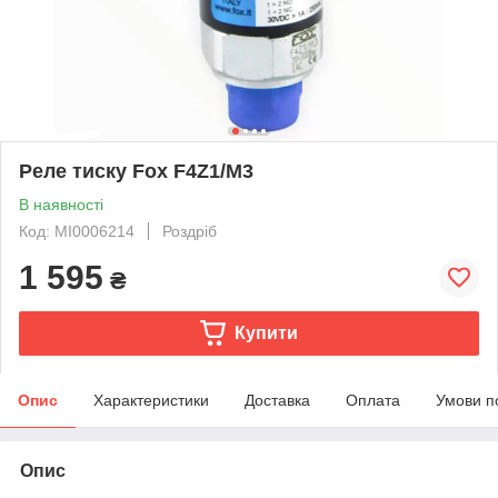
Реле тиску Fox F4Z1/M3
В наявності
Код: MI0006214
Роздріб
1 595
₴
Купити
Опис
Характеристики
Доставка
Оплата
Умови п
Опис