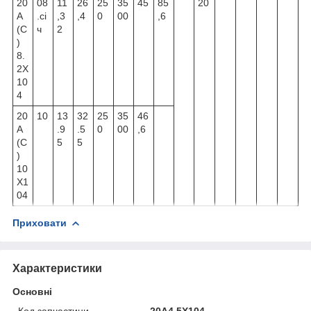
20
08
11
26
25
35
45
85
20
А
.сі
,3
,4
0
00
,6
(С
ч
2
)
8.
2X
10
4
20
10
13
32
25
35
46
А
.9
.5
0
00
,6
(С
5
5
)
10
X1
04
Приховати
Характеристики
Основні
Код запчастини
20A4.5X104