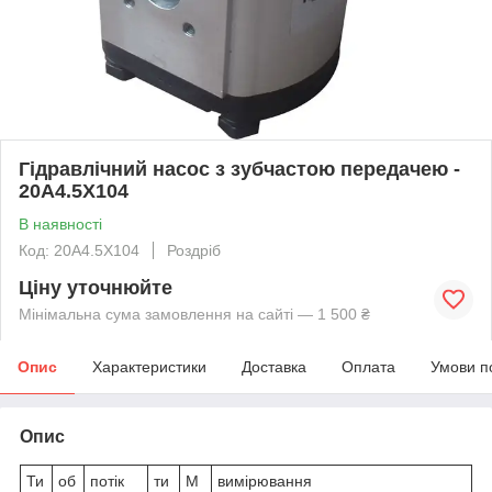
Гідравлічний насос з зубчастою передачею -
20A4.5X104
В наявності
Код: 20A4.5X104
Роздріб
Ціну уточнюйте
Мінімальна сума замовлення на сайті — 1 500 ₴
Опис
Характеристики
Доставка
Оплата
Умови п
Опис
Ти
об
потік
ти
М
вимірювання