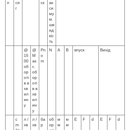
п
ся
ск
ак
г
си
му
м.
шв
ид
кіс
ть
@
@
Pn
N
A
В
впуск
Вихід
15
М
o
00
ак
m
об
с.
ор
об
оті
ор
в в
оті
хв
в в
ил
хв
ин
ил
у
ин
у
c
л /
л /
ба
об
м
м
Е
F
d
Е
F
d
m
хв
хв
р
ор
м
м