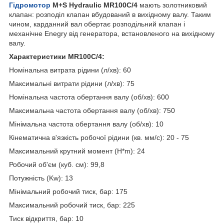
Гідромотор
M+S Hydraulic MR100C/4
мають золотниковий
клапан: розподіл клапан вбудований в вихідному валу. Таким
чином, карданний вал обертає розподільний клапан і
механічне Enegry від генератора, встановленого на вихідному
валу.
Характеристики MR100C/4:
Номінальна витрата рідини (л/хв): 60
Максимальні витрати рідини (л/хв): 75
Номінальна частота обертання валу (об/хв): 600
Максимальна частота обертання валу (об/хв): 750
Мінімальна частота обертання валу (об/хв): 10
Кінематична в'язкість робочої рідини (кв. мм/с): 20 - 75
Максимальний крутний момент (H*m): 24
Робочий об'єм (куб. см): 99,8
Потужність (Kw): 13
Мінімальний робочий тиск, бар: 175
Максимальний робочий тиск, бар: 225
Тиск відкриття, бар: 10