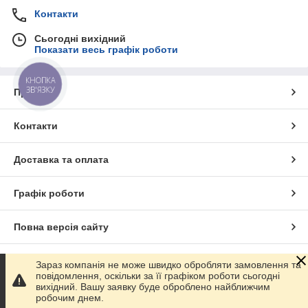
Контакти
Сьогодні вихідний
Показати весь графік роботи
КНОПКА
ЗВ'ЯЗКУ
Про нас
Контакти
Доставка та оплата
Графік роботи
Повна версія сайту
Сайт створено на маркетплейсі
Prom.ua
Зараз компанія не може швидко обробляти замовлення та
повідомлення, оскільки за її графіком роботи сьогодні
вихідний. Вашу заявку буде оброблено найближчим
Політика конфіденційності
робочим днем.