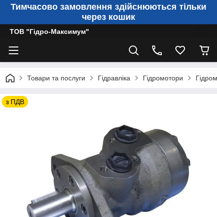
Тимчасово замовлення здійснюються тільки
через кошик
ТОВ "Гідро-Максимум"
Товари та послуги
Гідравліка
Гідромотори
Гідром
з ПДВ