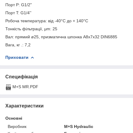
Порт P: G1/2"
Порт T: G1/4''
Робоча температура: від -40°С до + 140°С
Тонкість фільтрації, μm: 25
Вал: прямий ø25, призматична шпонка A8x7x32 DIN6885
Вага, кг .: 7,2
Приховати
Специфікація
M+S MR.PDF
Характеристики
Основні
Виробник
M+S Hydraulic