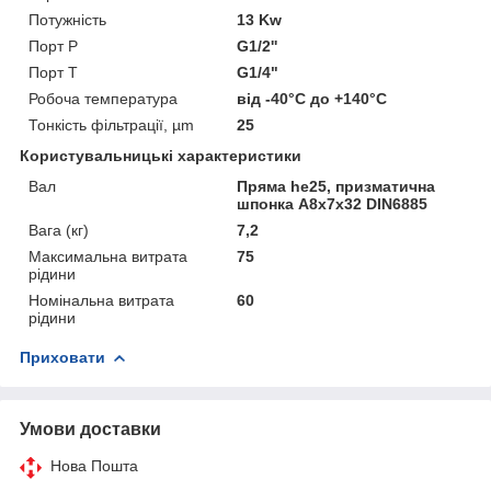
Потужність
13 Kw
Порт P
G1/2''
Порт T
G1/4"
Робоча температура
від -40°С до +140°С
Тонкість фільтрації, µm
25
Користувальницькі характеристики
Вал
Пряма he25, призматична
шпонка A8x7x32 DIN6885
Вага (кг)
7,2
Максимальна витрата
75
рідини
Номінальна витрата
60
рідини
Приховати
Умови доставки
Нова Пошта