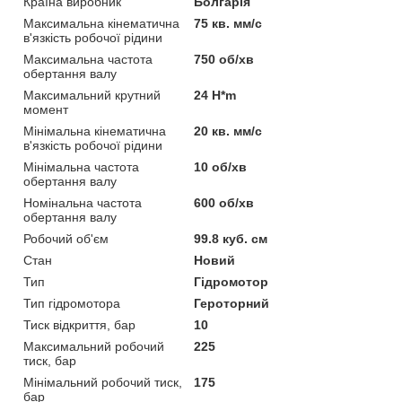
Країна виробник
Болгарія
Максимальна кінематична
75 кв. мм/с
в'язкість робочої рідини
Максимальна частота
750 об/хв
обертання валу
Максимальний крутний
24 H*m
момент
Мінімальна кінематична
20 кв. мм/с
в'язкість робочої рідини
Мінімальна частота
10 об/хв
обертання валу
Номінальна частота
600 об/хв
обертання валу
Робочий об'єм
99.8 куб. см
Стан
Новий
Тип
Гідромотор
Тип гідромотора
Героторний
Тиск відкриття, бар
10
Максимальний робочий
225
тиск, бар
Мінімальний робочий тиск,
175
бар