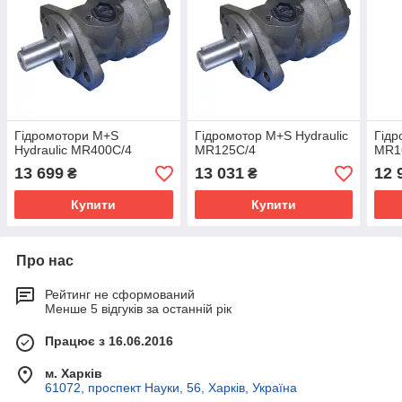
Гідромотори M+S
Гідромотор M+S Hydraulic
Гідр
Hydraulic MR400C/4
MR125C/4
MR1
13 699
13 031
12 
₴
₴
Купити
Купити
Про нас
Рейтинг не сформований
Менше 5 відгуків за останній рік
Працює з 16.06.2016
м. Харків
61072, проспект Науки, 56, Харків, Україна