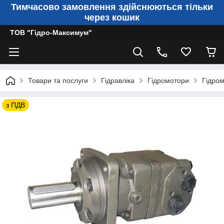
Тимчасово замовлення здійснюються тільки
через кошик
ТОВ "Гідро-Максимум"
Товари та послуги
Гідравліка
Гідромотори
Гідром
з ПДВ