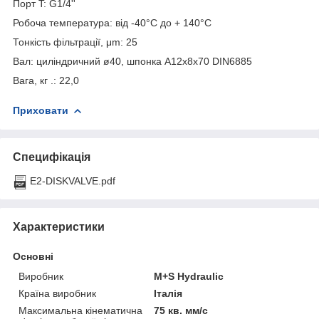
Порт T: G1/4''
Робоча температура: від -40°С до + 140°С
Тонкість фільтрації, μm: 25
Вал: циліндричний ø40, шпонка A12x8x70 DIN6885
Вага, кг .: 22,0
Приховати
Специфікація
E2-DISKVALVE.pdf
Характеристики
Основні
Виробник
M+S Hydraulic
Країна виробник
Італія
Максимальна кінематична
75 кв. мм/с