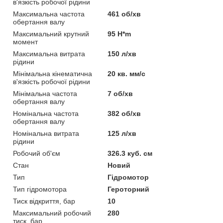
в'язкість робочої рідини
Максимальна частота
461 об/хв
обертання валу
Максимальний крутний
95 H*m
момент
Максимальна витрата
150 л/хв
рідини
Мінімальна кінематична
20 кв. мм/с
в'язкість робочої рідини
Мінімальна частота
7 об/хв
обертання валу
Номінальна частота
382 об/хв
обертання валу
Номінальна витрата
125 л/хв
рідини
Робочий об'єм
326.3 куб. см
Стан
Новий
Тип
Гідромотор
Тип гідромотора
Героторний
Тиск відкриття, бар
10
Максимальний робочий
280
тиск, бар