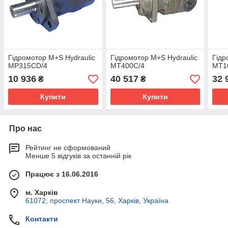
Гідромотор M+S Hydraulic
Гідромотор M+S Hydraulic
Гідр
MP315CD/4
MT400C/4
MT1
10 936
40 517
32 
₴
₴
Купити
Купити
Про нас
Рейтинг не сформований
Менше 5 відгуків за останній рік
Працює з 16.06.2016
м. Харків
61072, проспект Науки, 56, Харків, Україна
Контакти