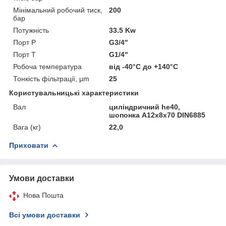
Мінімальний робочий тиск,
200
бар
Потужність
33.5 Kw
Порт P
G3/4''
Порт T
G1/4"
Робоча температура
від -40°С до +140°С
Тонкість фільтрації, µm
25
Користувальницькі характеристики
Вал
циліндричний he40,
шопонка A12x8x70 DIN6885
Вага (кг)
22,0
Приховати
Умови доставки
Нова Пошта
Всі умови доставки