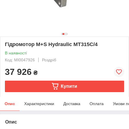
Гідромотор M+S Hydraulic MT315C/4
В наявності
Код: MI0047926
Роздріб
37 926
₴
Купити
Опис
Характеристики
Доставка
Оплата
Умови п
Опис