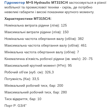
Гідромотор
M+S Hydraulic MT315C/4
застосовується в різної
мобільної та промислової техніки - скрізь, де потрібно
невеликі габарити і високі показники крутного моменту.
Характеристики MT315C/4:
Номінальна витрата рідини (л/хв): 125
Максимальні витрати рідини (л/хв): 150
Номінальна частота обертання валу (об/хв): 382
Максимальна частота обертання валу (об/хв): 461
Мінімальна частота обертання валу (об/хв): 7
Кінематична в'язкість робочої рідини (кв. мм/с): 20 -75
Максимальний крутний момент (H*m): 95
Робочий об'єм (куб. см): 326,3
Потужність (Kw): 33,5
Мінімальний робочий тиск, бар: 200
Максимальний робочий тиск, бар: 280
Тиск відкриття, бар: 10
Порт P: G3/4"