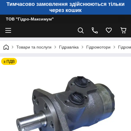
Тимчасово замовлення здійснюються тільки
через кошик
ТОВ "Гідро-Максимум"
Товари та послуги
Гідравліка
Гідромотори
Гідром
з ПДВ