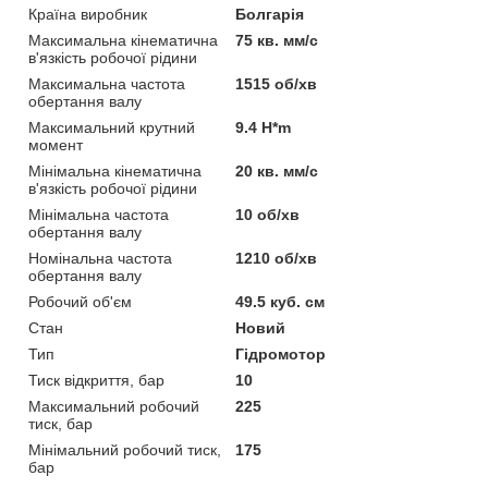
Країна виробник
Болгарія
Максимальна кінематична
75 кв. мм/с
в'язкість робочої рідини
Максимальна частота
1515 об/хв
обертання валу
Максимальний крутний
9.4 H*m
момент
Мінімальна кінематична
20 кв. мм/с
в'язкість робочої рідини
Мінімальна частота
10 об/хв
обертання валу
Номінальна частота
1210 об/хв
обертання валу
Робочий об'єм
49.5 куб. см
Стан
Новий
Тип
Гідромотор
Тиск відкриття, бар
10
Максимальний робочий
225
тиск, бар
Мінімальний робочий тиск,
175
бар