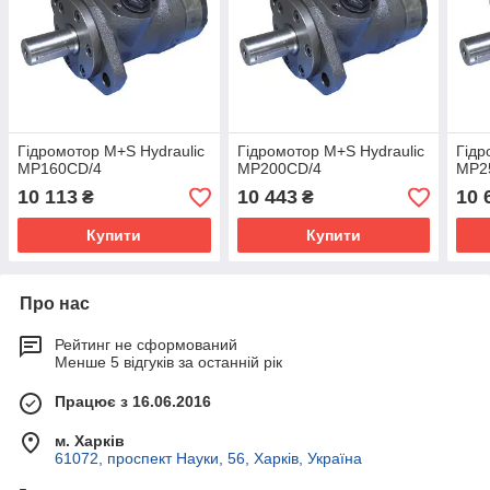
Гідромотор M+S Hydraulic
Гідромотор M+S Hydraulic
Гідр
MP160CD/4
MP200CD/4
MP2
10 113
10 443
10 
₴
₴
Купити
Купити
Про нас
Рейтинг не сформований
Менше 5 відгуків за останній рік
Працює з 16.06.2016
м. Харків
61072, проспект Науки, 56, Харків, Україна