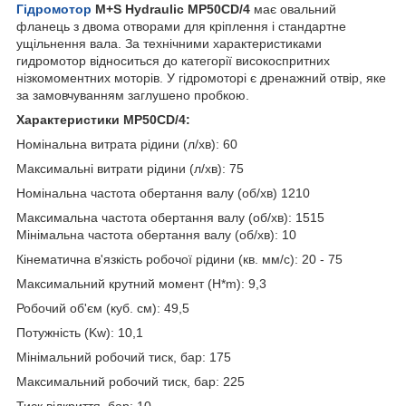
Гідромотор
M+S Hydraulic MP50CD/4
має овальний
фланець з двома отворами для кріплення і стандартне
ущільнення вала. За технічними характеристиками
гидромотор відноситься до категорії високоспритних
нізкомоментних моторів. У гідромоторі є дренажний отвір, яке
за замовчуванням заглушено пробкою.
Характеристики MP50CD/4:
Номінальна витрата рідини (л/хв): 60
Максимальні витрати рідини (л/хв): 75
Номінальна частота обертання валу (об/хв) 1210
Максимальна частота обертання валу (об/хв): 1515
Мінімальна частота обертання валу (об/хв): 10
Кінематична в'язкість робочої рідини (кв. мм/с): 20 - 75
Максимальний крутний момент (H*m): 9,3
Робочий об'єм (куб. см): 49,5
Потужність (Kw): 10,1
Мінімальний робочий тиск, бар: 175
Максимальний робочий тиск, бар: 225
Тиск відкриття, бар: 10