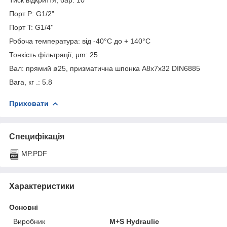
Порт P: G1/2"
Порт T: G1/4''
Робоча температура: від -40°С до + 140°С
Тонкість фільтрації, μm: 25
Вал: прямий ø25, призматична шпонка A8x7x32 DIN6885
Вага, кг .: 5.8
Приховати
Специфікація
MP.PDF
Характеристики
Основні
Виробник
M+S Hydraulic