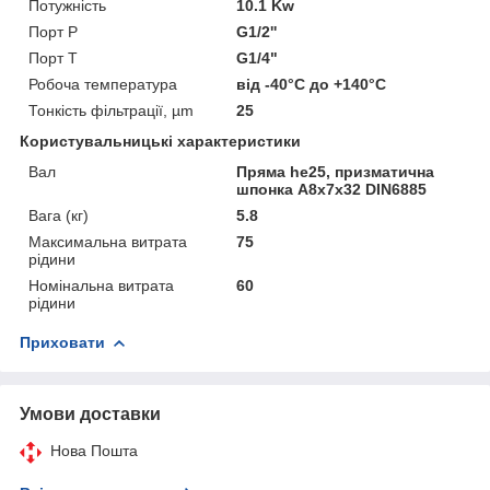
Потужність
10.1 Kw
Порт P
G1/2''
Порт T
G1/4"
Робоча температура
від -40°С до +140°С
Тонкість фільтрації, µm
25
Користувальницькі характеристики
Вал
Пряма he25, призматична
шпонка A8x7x32 DIN6885
Вага (кг)
5.8
Максимальна витрата
75
рідини
Номінальна витрата
60
рідини
Приховати
Умови доставки
Нова Пошта