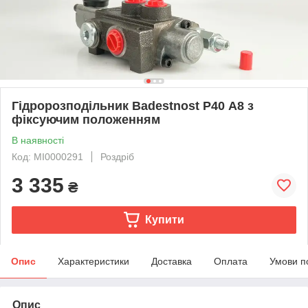
Гідророзподільник Badestnost Р40 A8 з
фіксуючим положенням
В наявності
Код: MI0000291
Роздріб
3 335
₴
Купити
Опис
Характеристики
Доставка
Оплата
Умови п
Опис