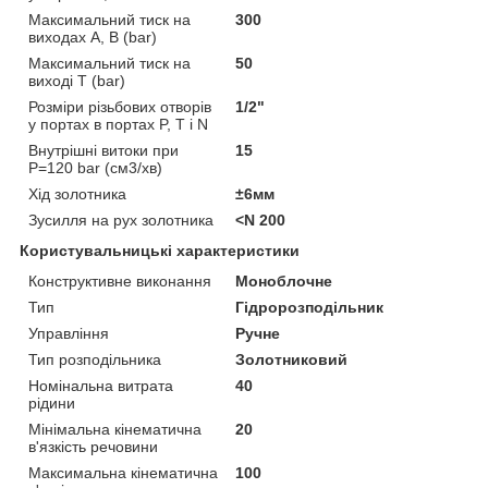
Максимальний тиск на
300
виходах А, В (bar)
Максимальний тиск на
50
виході Т (bar)
Розміри різьбових отворів
1/2"
у портах в портах P, Т і N
Внутрішні витоки при
15
Р=120 bar (см3/хв)
Хід золотника
±6мм
Зусилля на рух золотника
<N 200
Користувальницькі характеристики
Конструктивне виконання
Моноблочне
Тип
Гідророзподільник
Управління
Ручне
Тип розподільника
Золотниковий
Номінальна витрата
40
рідини
Мінімальна кінематична
20
в'язкість речовини
Максимальна кінематична
100