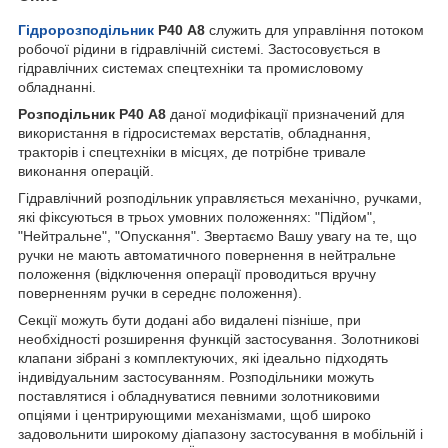
Гідророзподільник
Р40 A8
служить для управління потоком
робочої рідини в гідравлічній системі. Застосовується в
гідравлічних системах спецтехніки та промисловому
обладнанні.
Розподільник Р40 A8
даної модифікації призначений для
використання в гідросистемах верстатів, обладнання,
тракторів і спецтехніки в місцях, де потрібне тривале
виконання операцій.
Гідравлічний розподільник управляється механічно, ручками,
які фіксуються в трьох умовних положеннях: "Підйом",
"Нейтральне", "Опускання". Звертаємо Вашу увагу на те, що
ручки не мають автоматичного повернення в нейтральне
положення (відключення операції проводиться вручну
поверненням ручки в середнє положення).
Секції можуть бути додані або видалені пізніше, при
необхідності розширення функцій застосування. Золотникові
клапани зібрані з комплектуючих, які ідеально підходять
індивідуальним застосуванням. Розподільники можуть
поставлятися і обладнуватися певними золотниковими
опціями і центрирующими механізмами, щоб широко
задовольнити широкому діапазону застосування в мобільній і