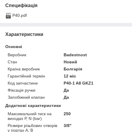
Специфікація
P40.pdf
Характеристики
Основні
Виробник
Badestnost
Стан
Новий
Країна виробник
Болгарія
Гарантійний термін
12 міс
Код запчастини
P40-1 A8 GKZ1
Фіксація ручки
Да
Запобіжний клапан
Да
Додаткові характеристики
Максимальний тиск на
250
виходах Р, N (bar)
Розміри різьбових отворів
3/8"
у портах А, В