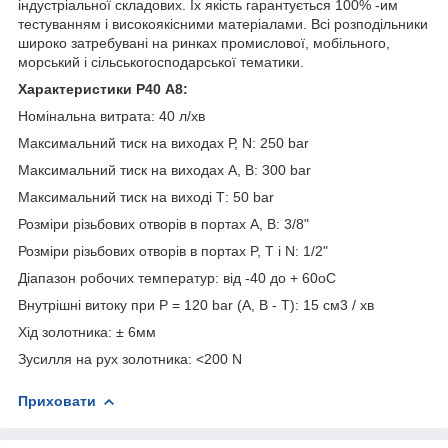
індустріальної складових. Їх якість гарантується 100% -им
тестуванням і високоякісними матеріалами. Всі розподільники
широко затребувані на ринках промислової, мобільного,
морський і сільськогосподарської тематики.
Характеристики Р40 A8:
Номінальна витрата: 40 л/хв
Максимальний тиск на виходах Р, N: 250 bar
Максимальний тиск на виходах А, В: 300 bar
Максимальний тиск на виході Т: 50 bar
Розміри різьбових отворів в портах А, В: 3/8"
Розміри різьбових отворів в портах P, Т і N: 1/2"
Діапазон робочих температур: від -40 до + 60оC
Внутрішні витоку при Р = 120 bar (А, В - Т): 15 cм3 / хв
Хід золотника: ± 6мм
Зусилля на рух золотника: <200 N
Приховати