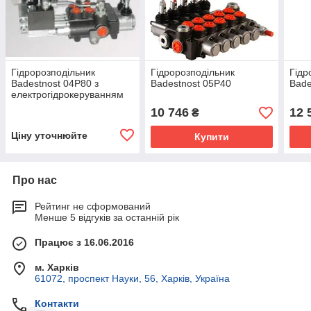
Гідророзподільник
Гідророзподільник
Гідр
Badestnost 04Р80 з
Badestnost 05Р40
Bade
електрогідрокеруванням
10 746
12 
₴
Ціну уточнюйте
Купити
Про нас
Рейтинг не сформований
Менше 5 відгуків за останній рік
Працює з 16.06.2016
м. Харків
61072, проспект Науки, 56, Харків, Україна
Контакти