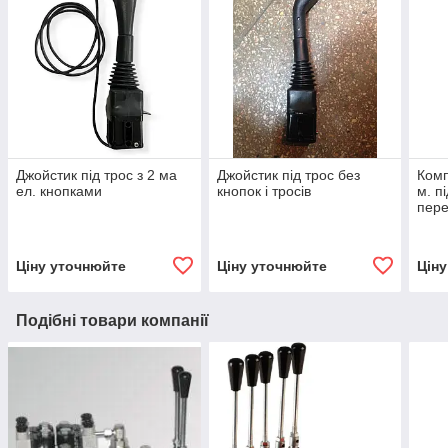
Джойстик під трос з 2 ма
Джойстик під трос без
Комп
ел. кнопками
кнопок і тросів
м. п
пере
гідр
Ціну уточнюйте
Ціну уточнюйте
Цін
Подібні товари компанії